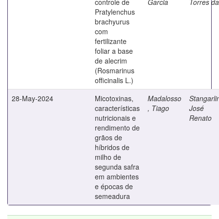
controle de
Garcia
Torres da
Pratylenchus
brachyurus
com
fertilizante
foliar a base
de alecrim
(Rosmarinus
officinalis L.)
28-May-2024
Micotoxinas,
Madalosso
Stangarli
características
, Tiago
José
nutricionais e
Renato
rendimento de
grãos de
híbridos de
milho de
segunda safra
em ambientes
e épocas de
semeadura