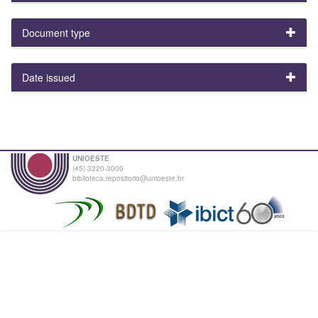
Document type
Date issued
UNIOESTE
(45) 3220-3000
biblioteca.repositorio@unioeste.br