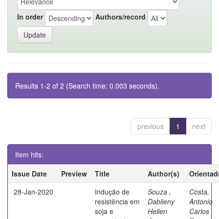
In order
Authors/record
Results 1-2 of 2 (Search time: 0.003 seconds).
previous
1
next
Item hits:
Issue Date
Preview
Title
Author(s)
Orientad
28-Jan-2020
Indução de
Souza ,
Costa,
resistência em
Dablieny
Antonio
soja e
Hellen
Carlos