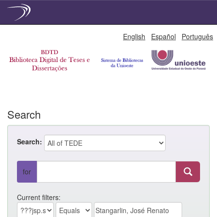
Skip
English
Español
Português
navigation
Search
Search:
for
Current filters: