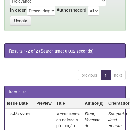
In order
Authors/record
Results 1-2 of 2 (Search time: 0.002 seconds).
previous
1
next
Item hits:
Issue Date
Preview
Title
Author(s)
Orientador
3-Mar-2020
Mecanismos
Faria,
Stangarlin,
de defesa e
Vanessa
José
promoção
de
Renato