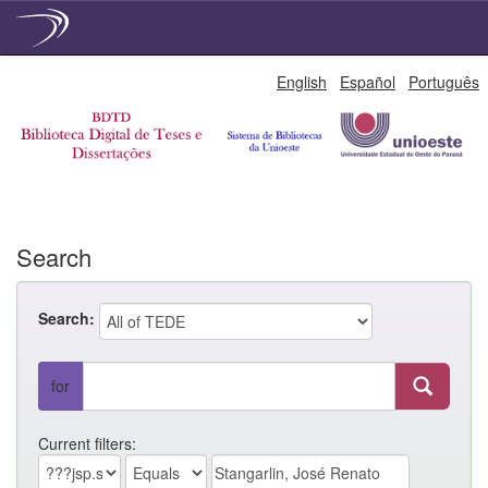
Skip
English
Español
Português
navigation
Search
Search:
for
Current filters: