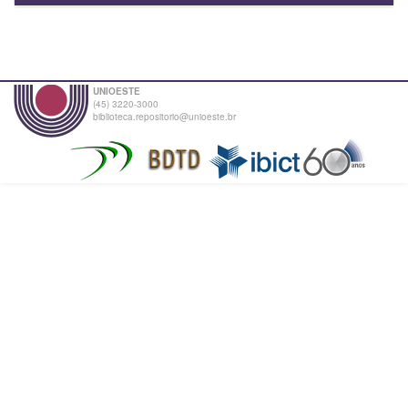
UNIOESTE
(45) 3220-3000
biblioteca.repositorio@unioeste.br