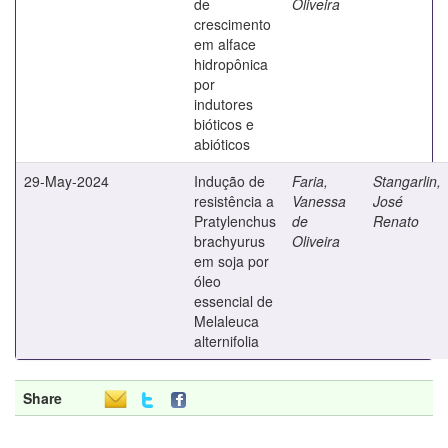
de
Oliveira
crescimento
em alface
hidropônica
por
indutores
bióticos e
abióticos
29-May-2024
Indução de
Faria,
Stangarlin,
resistência a
Vanessa
José
Pratylenchus
de
Renato
brachyurus
Oliveira
em soja por
óleo
essencial de
Melaleuca
alternifolia
Share