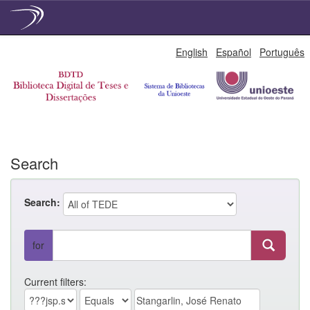
Skip
English
Español
Português
navigation
Search
Search:
for
Current filters: