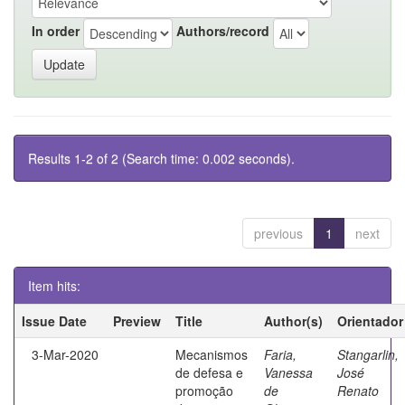
In order
Authors/record
Results 1-2 of 2 (Search time: 0.002 seconds).
previous
1
next
Item hits:
Issue Date
Preview
Title
Author(s)
Orientador
3-Mar-2020
Mecanismos
Faria,
Stangarlin,
de defesa e
Vanessa
José
promoção
de
Renato