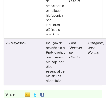
de
Oliveira
crescimento
em alface
hidropônica
por
indutores
bióticos e
abióticos
29-May-2024
Indução de
Faria,
Stangarlin,
resistência a
Vanessa
José
Pratylenchus
de
Renato
brachyurus
Oliveira
em soja por
óleo
essencial de
Melaleuca
alternifolia
Share