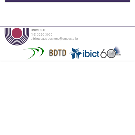
UNIOESTE
(45) 3220-3000
biblioteca.repositorio@unioeste.br