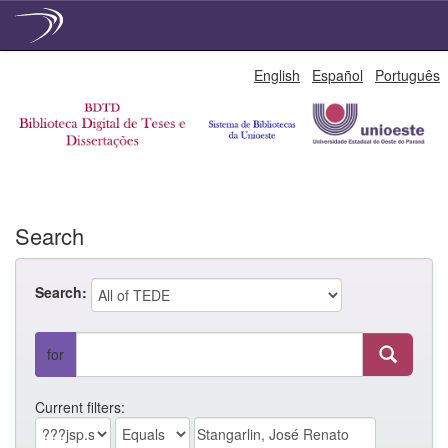
Skip
English
Español
Português
navigation
Search
Search:
for
Current filters: