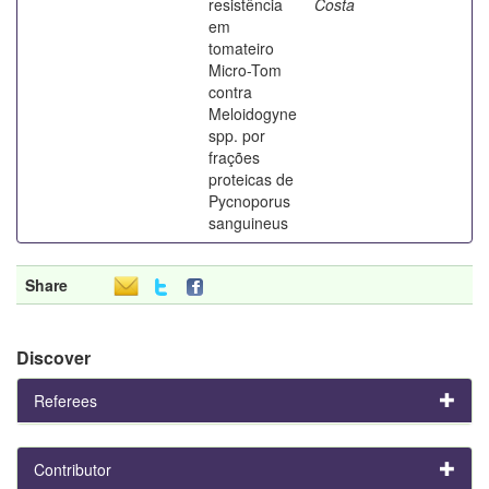
resistência
Costa
em
tomateiro
Micro-Tom
contra
Meloidogyne
spp. por
frações
proteicas de
Pycnoporus
sanguineus
Share
Discover
Referees
Contributor