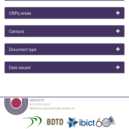
CNPq areas
Campus
Document type
Date issued
UNIOESTE
(45) 3220-3000
biblioteca.repositorio@unioeste.br