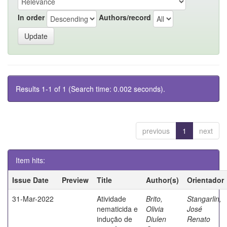
In order
Authors/record
Results 1-1 of 1 (Search time: 0.002 seconds).
previous
1
next
Item hits:
Issue Date
Preview
Title
Author(s)
Orientador
31-Mar-2022
Atividade
Brito,
Stangarlin,
nematicida e
Olivia
José
indução de
Diulen
Renato