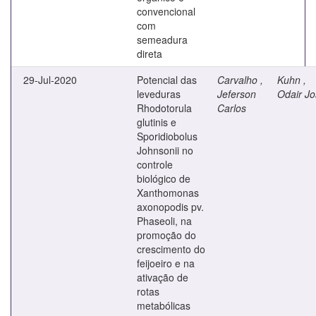
convencional
com
semeadura
direta
29-Jul-2020
Potencial das
Carvalho ,
Kuhn ,
leveduras
Jeferson
Odair J
Rhodotorula
Carlos
glutinis e
Sporidiobolus
Johnsonii no
controle
biológico de
Xanthomonas
axonopodis pv.
Phaseoli, na
promoção do
crescimento do
feijoeiro e na
ativação de
rotas
metabólicas