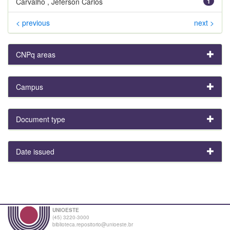
Carvalho , Jeferson Carlos
1
< previous
next >
CNPq areas
Campus
Document type
Date issued
UNIOESTE
(45) 3220-3000
biblioteca.repositorio@unioeste.br