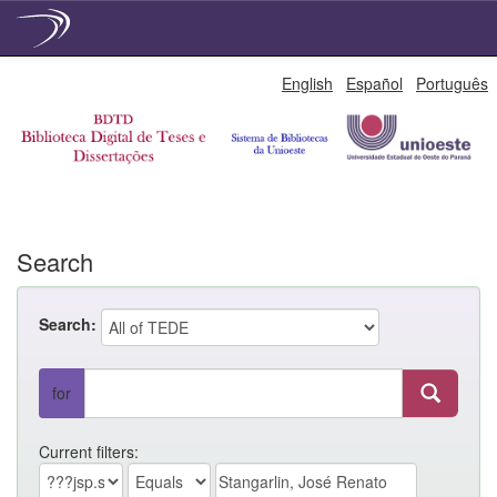
Skip
English
Español
Português
navigation
Search
Search:
for
Current filters: