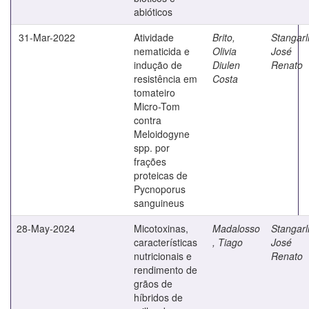
abióticos
31-Mar-2022
Atividade
Brito,
Stangarl
nematicida e
Olivia
José
indução de
Diulen
Renato
resistência em
Costa
tomateiro
Micro-Tom
contra
Meloidogyne
spp. por
frações
proteicas de
Pycnoporus
sanguineus
28-May-2024
Micotoxinas,
Madalosso
Stangarl
características
, Tiago
José
nutricionais e
Renato
rendimento de
grãos de
híbridos de