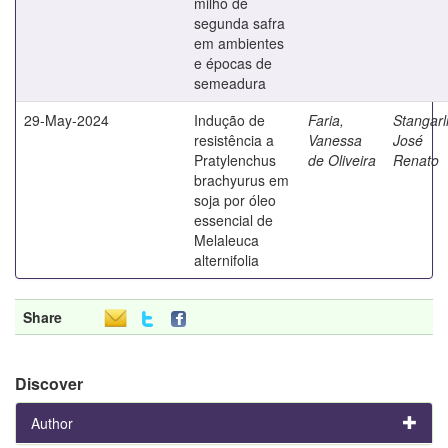
milho de
segunda safra
em ambientes
e épocas de
semeadura
29-May-2024
Indução de
Faria,
Stangarl
resistência a
Vanessa
José
Pratylenchus
de Oliveira
Renato
brachyurus em
soja por óleo
essencial de
Melaleuca
alternifolia
Share
Discover
Author