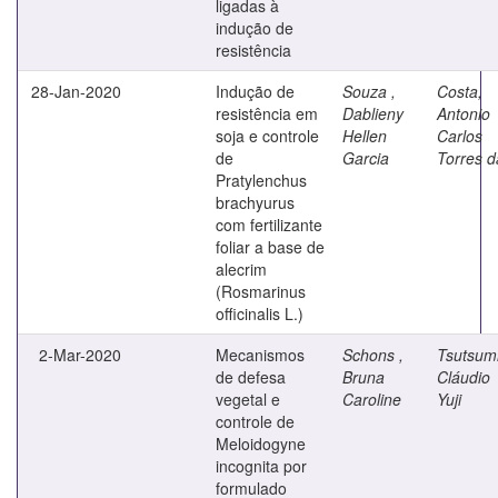
ligadas à
indução de
resistência
28-Jan-2020
Indução de
Souza ,
Costa,
resistência em
Dablieny
Antonio
soja e controle
Hellen
Carlos
de
Garcia
Torres d
Pratylenchus
brachyurus
com fertilizante
foliar a base de
alecrim
(Rosmarinus
officinalis L.)
2-Mar-2020
Mecanismos
Schons ,
Tsutsumi
de defesa
Bruna
Cláudio
vegetal e
Caroline
Yuji
controle de
Meloidogyne
incognita por
formulado