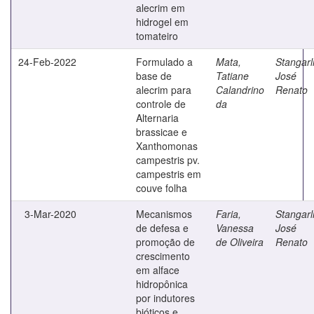
alecrim em
hidrogel em
tomateiro
24-Feb-2022
Formulado a
Mata,
Stangarl
base de
Tatiane
José
alecrim para
Calandrino
Renato
controle de
da
Alternaria
brassicae e
Xanthomonas
campestris pv.
campestris em
couve folha
3-Mar-2020
Mecanismos
Faria,
Stangarl
de defesa e
Vanessa
José
promoção de
de Oliveira
Renato
crescimento
em alface
hidropônica
por indutores
bióticos e