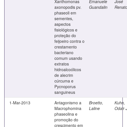
Xanthomonas
Emanuele
José
axonopodis pv.
Guandalin
Renat
phaseoli em
sementes,
aspectos
fisiológicos e
proteção do
feijoeiro contra o
crestamento
bacteriano
comum usando
extratos
hidroalcoólicos
de alecrim
cúrcuma e
Pycnoporus
sanguineus
1-Mar-2013
Antagonismo a
Broetto,
Kuhn,
Macrophomina
Laline
Odair 
phaseolina e
promoção do
crescimento em