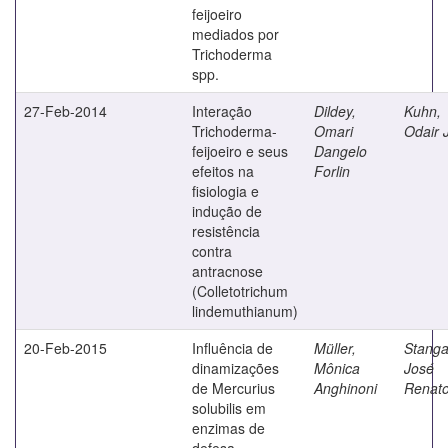
feijoeiro
mediados por
Trichoderma
spp.
27-Feb-2014
Interação
Dildey,
Kuhn,
Trichoderma-
Omari
Odair 
feijoeiro e seus
Dangelo
efeitos na
Forlin
fisiologia e
indução de
resistência
contra
antracnose
(Colletotrichum
lindemuthianum)
20-Feb-2015
Influência de
Müller,
Stangar
dinamizações
Mônica
José
de Mercurius
Anghinoni
Renat
solubilis em
enzimas de
defesa,