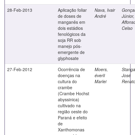
28-Feb-2013
Aplicação foliar
Nava, Ivair
Gonça
de doses de
André
Júnior,
manganês em
Affons
dois estádios
Celso
fenológicos da
soja RR sob
manejo pós-
emergente de
glyphosate
27-Feb-2012
Ocorrência de
Moers,
Stangar
doenças na
éverli
José
cultura do
Marlei
Renat
crambe
(Crambe Hochst
abyssinica)
cultivado na
região oeste do
Paraná e efeito
de
Xanthomonas