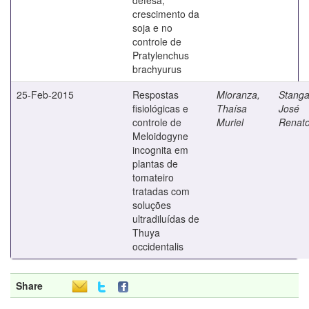
crescimento da
soja e no
controle de
Pratylenchus
brachyurus
25-Feb-2015
Respostas
Mioranza,
Stangar
fisiológicas e
Thaísa
José
controle de
Muriel
Renat
Meloidogyne
incognita em
plantas de
tomateiro
tratadas com
soluções
ultradiluídas de
Thuya
occidentalis
Share