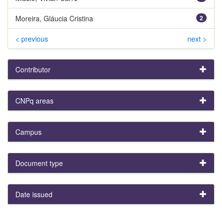
Moreira, Gláucia Cristina
2
< previous
next >
Contributor
CNPq areas
Campus
Document type
Date issued