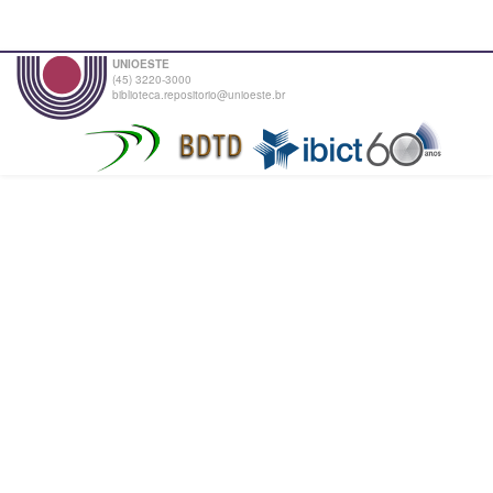
UNIOESTE
(45) 3220-3000
biblioteca.repositorio@unioeste.br