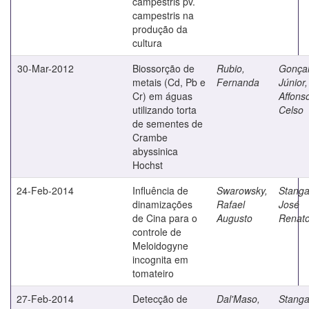
campestris pv.
campestris na
produção da
cultura
30-Mar-2012
Biossorção de
Rubio,
Gonça
metais (Cd, Pb e
Fernanda
Júnior,
Cr) em águas
Affons
utilizando torta
Celso
de sementes de
Crambe
abyssinica
Hochst
24-Feb-2014
Influência de
Swarowsky,
Stangar
dinamizações
Rafael
José
de Cina para o
Augusto
Renat
controle de
Meloidogyne
incognita em
tomateiro
27-Feb-2014
Detecção de
Dal'Maso,
Stangar