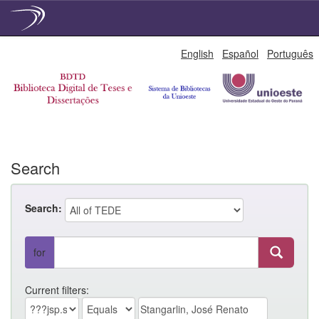
Skip
English
Español
Português
navigation
Search
Search:
for
Current filters: