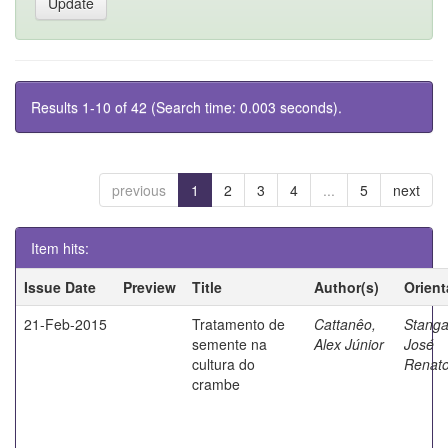
Results 1-10 of 42 (Search time: 0.003 seconds).
previous
1
2
3
4
...
5
next
Item hits:
Issue Date
Preview
Title
Author(s)
Orient
21-Feb-2015
Tratamento de
Cattanêo,
Stangar
semente na
Alex Júnior
José
cultura do
Renat
crambe