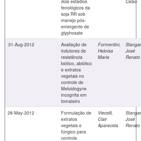
dois estádios
Celso
fenológicos da
soja RR sob
manejo pós-
emergente de
glyphosate
31-Aug-2012
Avaliação de
Formentini,
Stangar
indutores de
Heloísa
José
resistência
Maria
Renato
biótico, abiótico
e extratos
vegetais no
controle de
Meloidogyne
incognita em
tomateiro
28-May-2012
Formulação de
Viecelli,
Stangar
extratos
Clair
José
vegetais e
Aparecida
Renato
fúngico para
controle