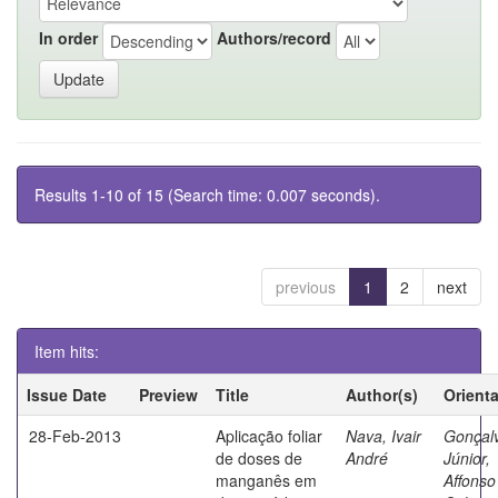
In order
Authors/record
Results 1-10 of 15 (Search time: 0.007 seconds).
previous
1
2
next
Item hits:
Issue Date
Preview
Title
Author(s)
Orient
28-Feb-2013
Aplicação foliar
Nava, Ivair
Gonçal
de doses de
André
Júnior,
manganês em
Affonso