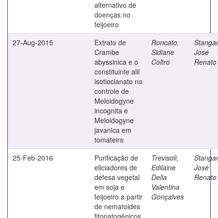
alternativo de
doenças no
feijoeiro
27-Aug-2015
Extrato de
Roncato,
Stangar
Crambe
Sidiane
José
abyssinica e o
Coltro
Renato
constituinte alil
isotiocianato no
controle de
Meloidogyne
incognita e
Meloidogyne
javanica em
tomateiro
25-Feb-2016
Purificação de
Trevisoli,
Stangar
eliciadores de
Edilaine
José
defesa vegetal
Della
Renato
em soja e
Valentina
feijoeiro a partir
Gonçalves
de nematoides
fitopatogênicos