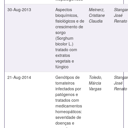
30-Aug-2013
Aspectos
Meinerz,
Stangar
bioquímicos,
Cristiane
José
fisiológicos e de
Claudia
Renato
crescimento de
sorgo
(Sorghum
bicolor L.)
tratado com
extratos
vegetais e
fúngico
21-Aug-2014
Genótipos de
Toledo,
Stangar
tomateiros
Márcia
José
infectados por
Vargas
Renato
patógenos e
tratados com
medicamentos
homeopáticos:
severidade de
doenças e