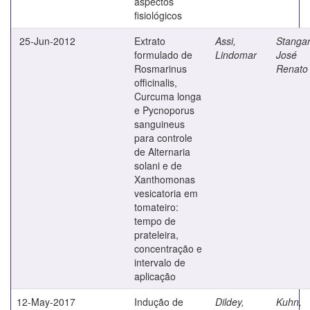
aspectos
fisiológicos
25-Jun-2012
Extrato
Assi,
Stangar
formulado de
Lindomar
José
Rosmarinus
Renato
officinalis,
Curcuma longa
e Pycnoporus
sanguineus
para controle
de Alternaria
solani e de
Xanthomonas
vesicatoria em
tomateiro:
tempo de
prateleira,
concentração e
intervalo de
aplicação
12-May-2017
Indução de
Dildey,
Kuhn,