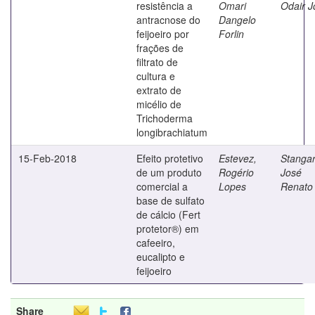
resistência a
Omari
Odair J
antracnose do
Dangelo
feijoeiro por
Forlin
frações de
filtrato de
cultura e
extrato de
micélio de
Trichoderma
longibrachiatum
15-Feb-2018
Efeito protetivo
Estevez,
Stangar
de um produto
Rogério
José
comercial a
Lopes
Renato
base de sulfato
de cálcio (Fert
protetor®) em
cafeeiro,
eucalipto e
feijoeiro
Share