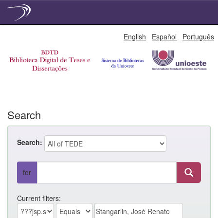
Skip
English
Español
Português
navigation
Search
Search:
for
Current filters: