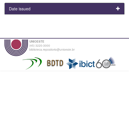
Date issued
UNIOESTE
(45) 3220-3000
biblioteca.repositorio@unioeste.br