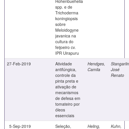
Hohenbuehelia
spp. e de
Trichoderma
koningiopsis
sobre
Meloidogyne
javanica na
cultura do
feijoeiro cv.
IPR Uirapuru
27-Feb-2019
Atividade
Hendges,
Stangarlin
antifúngica,
Camila
José
controle da
Renato
pinta preta e
ativação de
mecanismos
de defesa em
tomateiro por
óleos
essenciais
5-Sep-2019
Seleção,
Heling,
Kuhn,