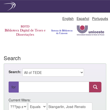
Skip
English
Español
Português
navigation
Search
Search:
for
Current filters: