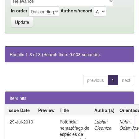
In order
Authors/record
Results 1-3 of 3 (Search time: 0.003 seconds).
previous
1
next
Item hits:
Issue Date
Preview
Title
Author(s)
Orientad
29-Jul-2019
Potencial
Lubian,
Kuhn,
nematófago de
Cleonice
Odair Jos
espécies de