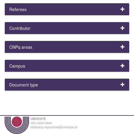
Referees
Contributor
CNPq areas
Campus
Document type
UNIOESTE
(45) 3220-3000
biblioteca.repositorio@unioeste.br