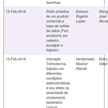
daninhas
15-Feb-2018
Efeito protetivo
Estevez,
Stang
de um produto
Rogério
José
comercial a
Lopes
Rena
base de sulfato
de cálcio (Fert
protetor®) em
cafeeiro,
eucalipto e
feijoeiro
15-Feb-2018
Interação
Henkemeier,
Kuhn,
Trichoderma-
Nicanor
Odair
feijoeiro em
Pilarski
diferentes
condições
edafoclimáticas
e seu efeito na
severidade de
crestamento
bacteriano
comum