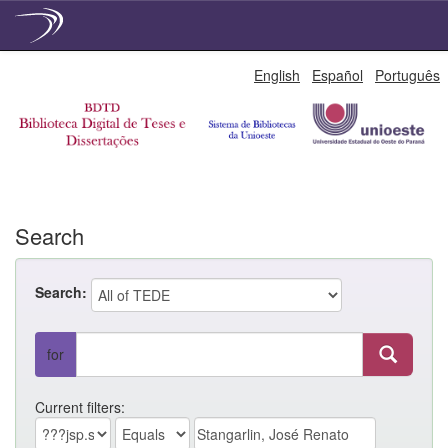
Skip
English
Español
Português
navigation
Search
Search:
for
Current filters: