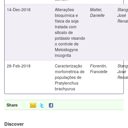
14-Dec-2018
Alterações
Mattei,
Stang
bioquímica e
Danielle
José
física da soja
Rena
tratada com
silicato de
potássio visando
o controle de
Meloidogyne
incognita
28-Feb-2018
Caracterização
Fiorentin,
Stang
morfométrica de
Francielle
José
populações de
Rena
Pratylenchus
brachyurus
Share
Discover