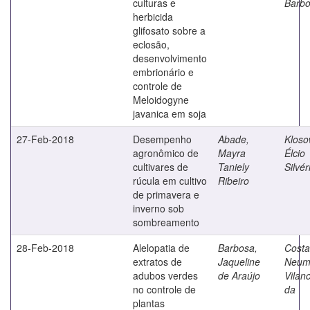
culturas e
Barb
herbicida
glifosato sobre a
eclosão,
desenvolvimento
embrionário e
controle de
Meloidogyne
javanica em soja
27-Feb-2018
Desempenho
Abade,
Kloso
agronômico de
Mayra
Élcio
cultivares de
Taniely
Silvér
rúcula em cultivo
Ribeiro
de primavera e
inverno sob
sombreamento
28-Feb-2018
Alelopatia de
Barbosa,
Costa
extratos de
Jaqueline
Neum
adubos verdes
de Araújo
Vilan
no controle de
da
plantas