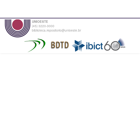
UNIOESTE
(45) 3220-3000
biblioteca.repositorio@unioeste.br