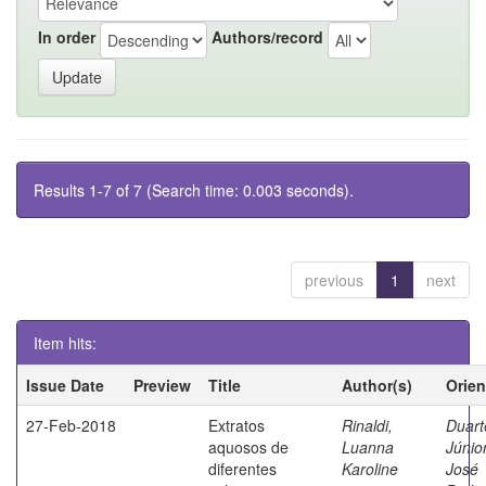
In order
Authors/record
Results 1-7 of 7 (Search time: 0.003 seconds).
previous
1
next
Item hits:
Issue Date
Preview
Title
Author(s)
Orien
27-Feb-2018
Extratos
Rinaldi,
Duart
aquosos de
Luanna
Júnior
diferentes
Karoline
José