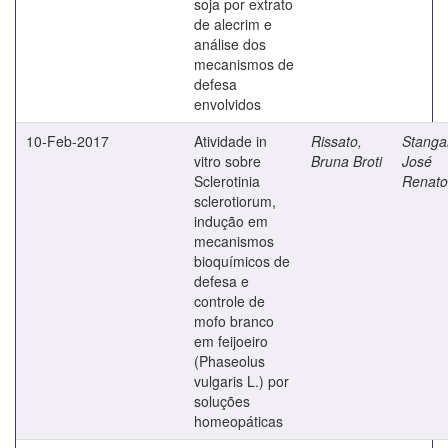
soja por extrato
de alecrim e
análise dos
mecanismos de
defesa
envolvidos
10-Feb-2017
Atividade in
Rissato,
Stangar
vitro sobre
Bruna Broti
José
Sclerotinia
Renato
sclerotiorum,
indução em
mecanismos
bioquímicos de
defesa e
controle de
mofo branco
em feijoeiro
(Phaseolus
vulgaris L.) por
soluções
homeopáticas