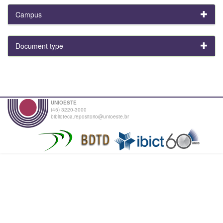
Campus
Document type
UNIOESTE
(45) 3220-3000
biblioteca.repositorio@unioeste.br