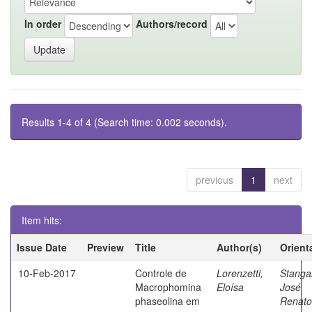
In order
Authors/record
Results 1-4 of 4 (Search time: 0.002 seconds).
previous
1
next
Item hits:
Issue Date
Preview
Title
Author(s)
Orient
10-Feb-2017
Controle de
Lorenzetti,
Stangar
Macrophomina
Eloísa
José
phaseolina em
Renato