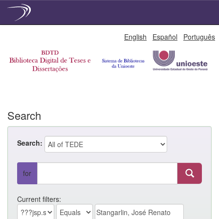
Skip
English
Español
Português
navigation
Search
Search:
for
Current filters: