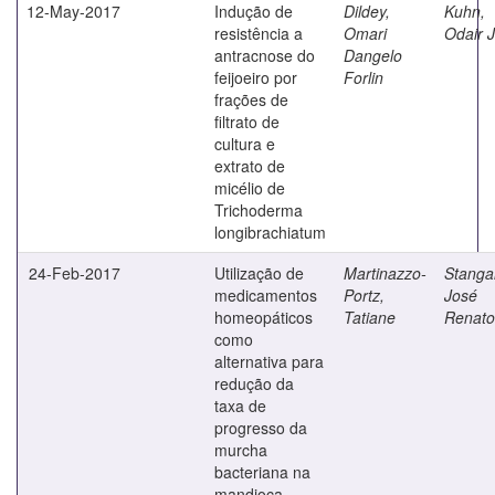
12-May-2017
Indução de
Dildey,
Kuhn,
resistência a
Omari
Odair 
antracnose do
Dangelo
feijoeiro por
Forlin
frações de
filtrato de
cultura e
extrato de
micélio de
Trichoderma
longibrachiatum
24-Feb-2017
Utilização de
Martinazzo-
Stangar
medicamentos
Portz,
José
homeopáticos
Tatiane
Renato
como
alternativa para
redução da
taxa de
progresso da
murcha
bacteriana na
mandioca