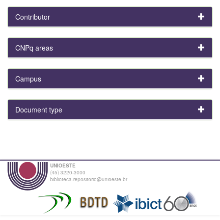
Contributor
CNPq areas
Campus
Document type
UNIOESTE
(45) 3220-3000
biblioteca.repositorio@unioeste.br