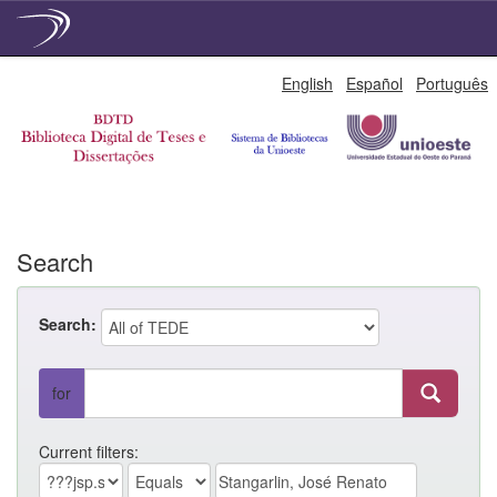
Skip
English
Español
Português
navigation
Search
Search:
for
Current filters: