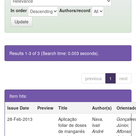
In order
Authors/record
Results 1-3 of 3 (Search time: 0.003 seconds).
previous
1
next
Item hits:
Issue Date
Preview
Title
Author(s)
Orientad
28-Feb-2013
Aplicação
Nava,
Gonçalve
foliar de doses
Ivair
Júnior,
de manganês
André
Affonso