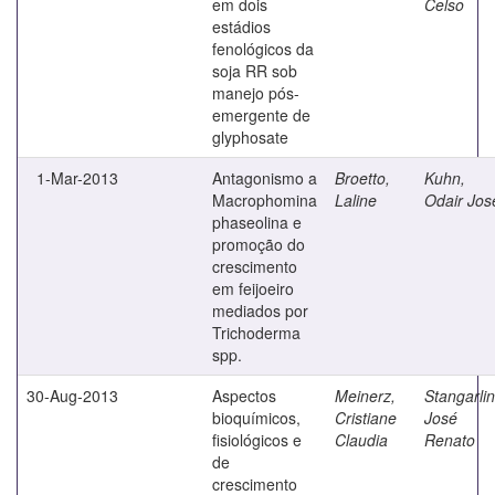
em dois
Celso
estádios
fenológicos da
soja RR sob
manejo pós-
emergente de
glyphosate
1-Mar-2013
Antagonismo a
Broetto,
Kuhn,
Macrophomina
Laline
Odair Jos
phaseolina e
promoção do
crescimento
em feijoeiro
mediados por
Trichoderma
spp.
30-Aug-2013
Aspectos
Meinerz,
Stangarlin
bioquímicos,
Cristiane
José
fisiológicos e
Claudia
Renato
de
crescimento