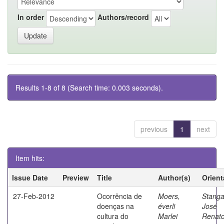
In order
Authors/record
Results 1-8 of 8 (Search time: 0.003 seconds).
previous
1
next
Item hits:
Issue Date
Preview
Title
Author(s)
Orient
27-Feb-2012
Ocorrência de
Moers,
Stangar
doenças na
éverli
José
cultura do
Marlei
Renat