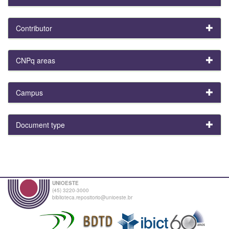
Contributor
CNPq areas
Campus
Document type
UNIOESTE
(45) 3220-3000
biblioteca.repositorio@unioeste.br