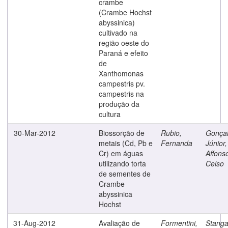
crambe
(Crambe Hochst
abyssinica)
cultivado na
região oeste do
Paraná e efeito
de
Xanthomonas
campestris pv.
campestris na
produção da
cultura
30-Mar-2012
Biossorção de
Rubio,
Gonça
metais (Cd, Pb e
Fernanda
Júnior,
Cr) em águas
Affons
utilizando torta
Celso
de sementes de
Crambe
abyssinica
Hochst
31-Aug-2012
Avaliação de
Formentini,
Stangar