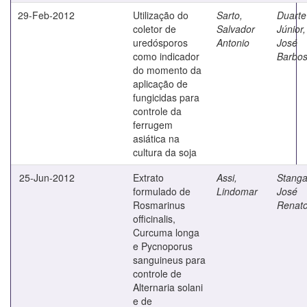
29-Feb-2012
Utilização do
Sarto,
Duarte
coletor de
Salvador
Júnior,
uredósporos
Antonio
José
como indicador
Barbo
do momento da
aplicação de
fungicidas para
controle da
ferrugem
asiática na
cultura da soja
25-Jun-2012
Extrato
Assi,
Stangar
formulado de
Lindomar
José
Rosmarinus
Renat
officinalis,
Curcuma longa
e Pycnoporus
sanguineus para
controle de
Alternaria solani
e de