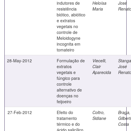
indutores de
Heloísa
José
resistência
Maria
Renat
biótico, abiótico
e extratos
vegetais no
controle de
Meloidogyne
incognita em
tomateiro
28-May-2012
Formulação de
Viecelli,
Stangar
extratos
Clair
José
vegetais e
Aparecida
Renat
fúngico para
controle
alternativo de
doenças no
feijoeiro
27-Feb-2012
Efeito do
Coltro,
Braga,
tratamento
Sidiane
Gilbert
térmico e do
Costa
ácido salicílico