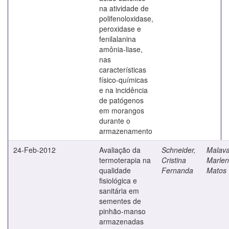
na atividade de
polifenoloxidase,
peroxidase e
fenilalanina
amônia-liase,
nas
características
físico-químicas
e na incidência
de patógenos
em morangos
durante o
armazenamento
24-Feb-2012
Avaliação da
Schneider,
Malava
termoterapia na
Cristina
Marlen
qualidade
Fernanda
Matos
fisiológica e
sanitária em
sementes de
pinhão-manso
armazenadas