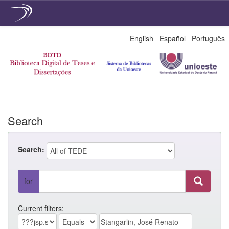
Skip
English
Español
Português
navigation
Search
Search:
for
Current filters: