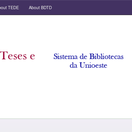
out TEDE
About BDTD