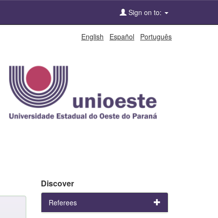
Sign on to:
English
Español
Português
Discover
Referees