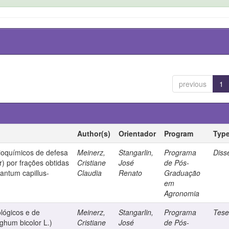
previous
1
Author(s)
Orientador
Program
Typ
oquímicos de defesa
Meinerz,
Stangarlin,
Programa
Diss
) por frações obtidas
Cristiane
José
de Pós-
antum capillus-
Claudia
Renato
Graduação
em
Agronomia
ológicos e de
Meinerz,
Stangarlin,
Programa
Tes
ghum bicolor L.)
Cristiane
José
de Pós-