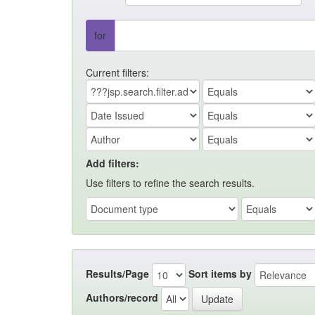
for
Current filters:
Add filters:
Use filters to refine the search results.
Results/Page
Sort items by
Authors/record