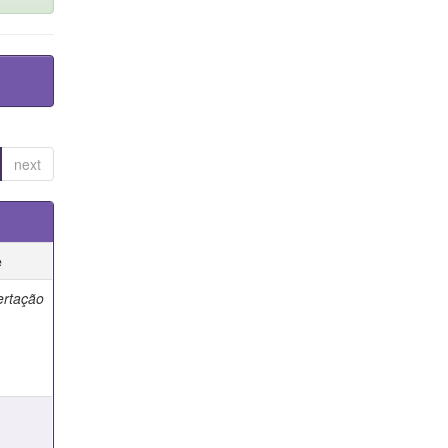
next
e
ertação
e