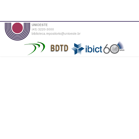
UNIOESTE
(45) 3220-3000
biblioteca.repositorio@unioeste.br