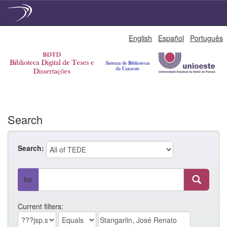
Skip
English
Español
Português
navigation
Search
Search:
for
Current filters: