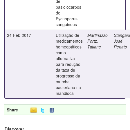
de
basidiocarpos
de
Pycnoporus
sanguineus
24-Feb-2017
Utilização de
Martinazzo-
Stangarli
medicamentos
Portz,
José
homeopáticos
Tatiane
Renato
como
alternativa
para redução
da taxa de
progresso da
murcha
bacteriana na
mandioca
Share
Discover