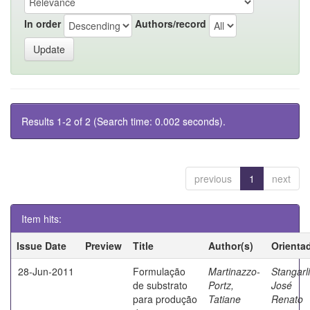
In order
Authors/record
Results 1-2 of 2 (Search time: 0.002 seconds).
previous
1
next
Item hits:
Issue Date
Preview
Title
Author(s)
Orienta
28-Jun-2011
Formulação
Martinazzo-
Stangarli
de substrato
Portz,
José
para produção
Tatiane
Renato