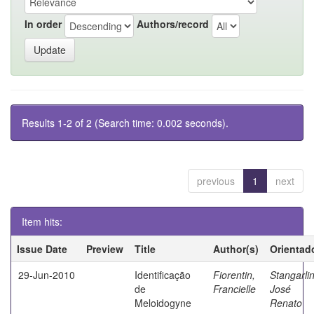
In order
Authors/record
Results 1-2 of 2 (Search time: 0.002 seconds).
previous
1
next
Item hits:
Issue Date
Preview
Title
Author(s)
Orientad
29-Jun-2010
Identificação
Fiorentin,
Stangarlin
de
Francielle
José
Meloidogyne
Renato