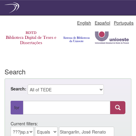
Skip
English
Español
Português
navigation
Search
Search:
for
Current filters: