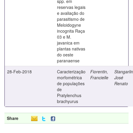
spp. em
reservas legais
e avaliação do
parasitismo de
Meloidogyne
incognita Raça
03 e M.
javanica em
plantas nativas
do oeste
paranaense
28-Feb-2018
Caracterização
Fiorentin,
Stangarlin
morfométrica
Francielle
José
de populações
Renato
de
Pratylenchus
brachyurus
Share