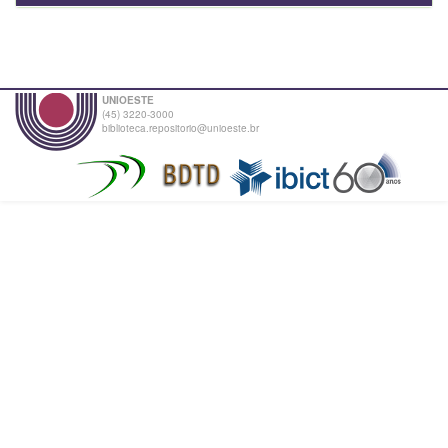
UNIOESTE
(45) 3220-3000
biblioteca.repositorio@unioeste.br