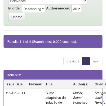
In order
Authors/record
Results 1-4 of 4 (Search time: 0.002 seconds).
previous
1
next
Item hits:
Issue Date
Preview
Title
Author(s)
Orient
27-Jun-2011
Custo
Müller,
Stangar
adaptativo da
Sidnei
José
indução de
Francisco
Renato