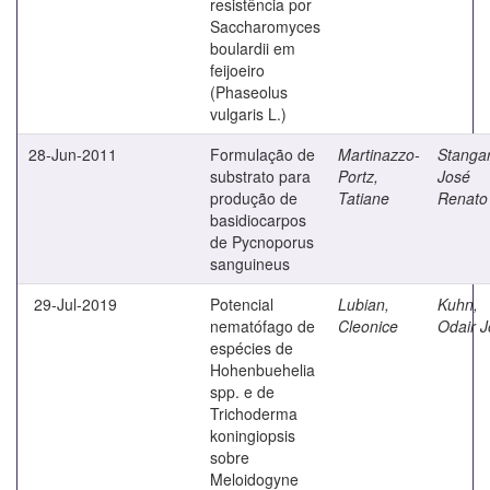
resistência por
Saccharomyces
boulardii em
feijoeiro
(Phaseolus
vulgaris L.)
28-Jun-2011
Formulação de
Martinazzo-
Stangar
substrato para
Portz,
José
produção de
Tatiane
Renato
basidiocarpos
de Pycnoporus
sanguineus
29-Jul-2019
Potencial
Lubian,
Kuhn,
nematófago de
Cleonice
Odair 
espécies de
Hohenbuehelia
spp. e de
Trichoderma
koningiopsis
sobre
Meloidogyne