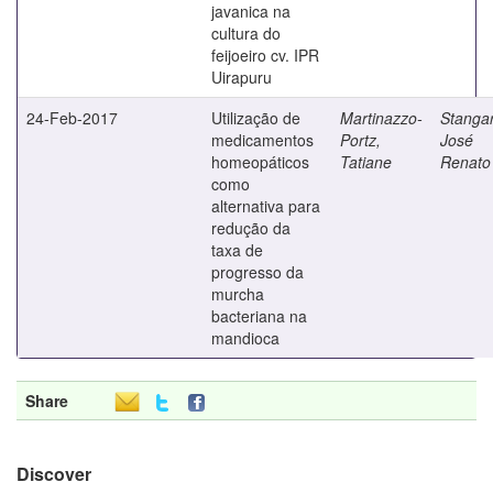
javanica na
cultura do
feijoeiro cv. IPR
Uirapuru
24-Feb-2017
Utilização de
Martinazzo-
Stangar
medicamentos
Portz,
José
homeopáticos
Tatiane
Renato
como
alternativa para
redução da
taxa de
progresso da
murcha
bacteriana na
mandioca
Share
Discover