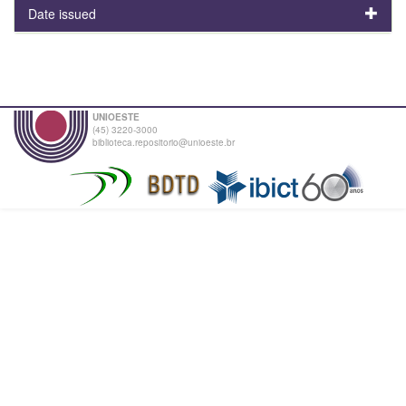
Date issued
UNIOESTE
(45) 3220-3000
biblioteca.repositorio@unioeste.br