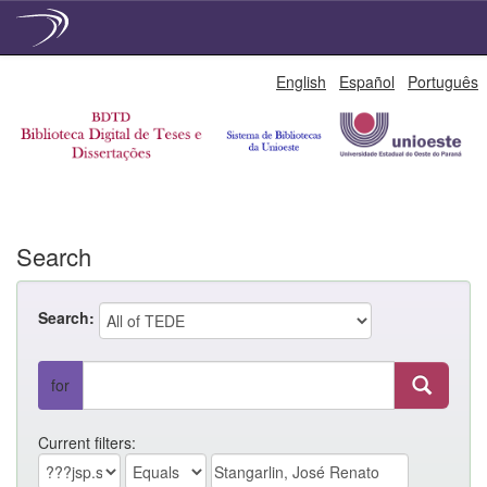
Skip
English
Español
Português
navigation
Search
Search:
for
Current filters: