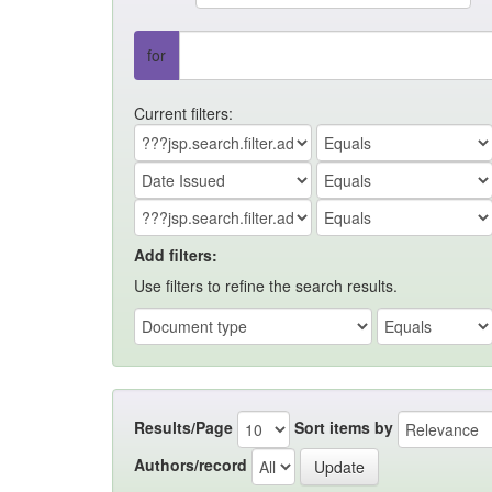
for
Current filters:
Add filters:
Use filters to refine the search results.
Results/Page
Sort items by
Authors/record