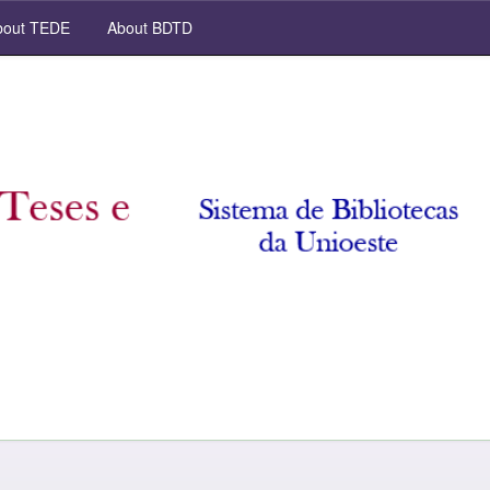
out TEDE
About BDTD