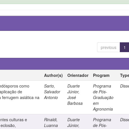
previous
1
Author(s)
Orientador
Program
Typ
uredósporos como
Sarto,
Duarte
Programa
Diss
aplicação de
Salvador
Júnior,
de Pós-
a ferrugem asiática na
Antonio
José
Graduação
Barbosa
em
Agronomia
ntes culturas e
Rinaldi,
Duarte
Programa
Diss
 eclosão,
Luanna
Júnior,
de Pós-