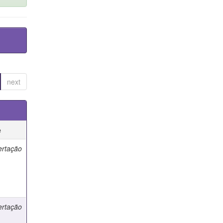
next
e
ertação
ertação