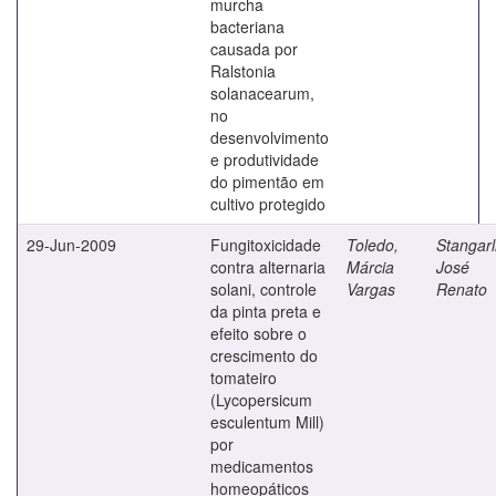
murcha
bacteriana
causada por
Ralstonia
solanacearum,
no
desenvolvimento
e produtividade
do pimentão em
cultivo protegido
29-Jun-2009
Fungitoxicidade
Toledo,
Stangarl
contra alternaria
Márcia
José
solani, controle
Vargas
Renato
da pinta preta e
efeito sobre o
crescimento do
tomateiro
(Lycopersicum
esculentum Mill)
por
medicamentos
homeopáticos