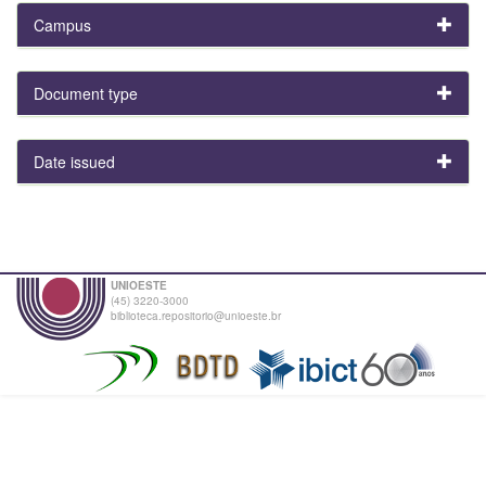
Campus
Document type
Date issued
UNIOESTE
(45) 3220-3000
biblioteca.repositorio@unioeste.br