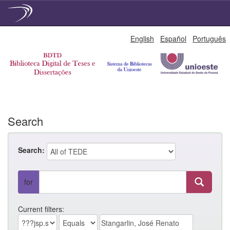
Skip
English
Español
Português
navigation
Search
Search:
for
Current filters: