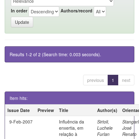
In order
Authors/record
Results 1-2 of 2 (Search time: 0.003 seconds).
previous
1
next
Item hits:
Issue Date
Preview
Title
Author(s)
Orienta
9-Feb-2007
Influência da
Sirtoli,
Stangarl
enxertia, em
Luchele
José
relação à
Furlan
Renato