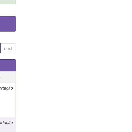
next
e
ertação
ertação