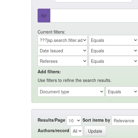
for
Current filters:
Add filters:
Use filters to refine the search results.
Results/Page
Sort items by
Authors/record