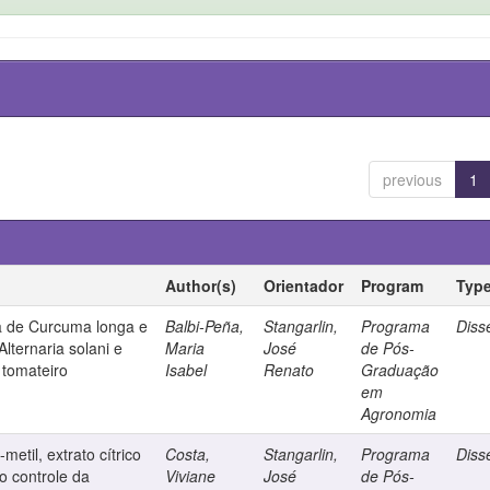
previous
1
Author(s)
Orientador
Program
Typ
ma de Curcuma longa e
Balbi-Peña,
Stangarlin,
Programa
Diss
lternaria solani e
Maria
José
de Pós-
 tomateiro
Isabel
Renato
Graduação
em
Agronomia
metil, extrato cítrico
Costa,
Stangarlin,
Programa
Diss
o controle da
Viviane
José
de Pós-