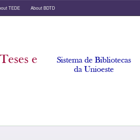
out TEDE
About BDTD