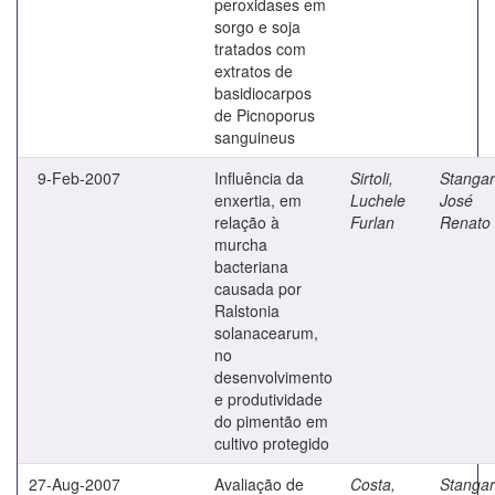
peroxidases em
sorgo e soja
tratados com
extratos de
basidiocarpos
de Picnoporus
sanguineus
9-Feb-2007
Influência da
Sirtoli,
Stangarl
enxertia, em
Luchele
José
relação à
Furlan
Renato
murcha
bacteriana
causada por
Ralstonia
solanacearum,
no
desenvolvimento
e produtividade
do pimentão em
cultivo protegido
27-Aug-2007
Avaliação de
Costa,
Stangarl