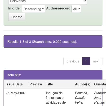
In order
Authors/record
Results 1-3 of 3 (Search time: 0.002 seconds).
previous
1
next
Item hits:
Issue Date
Preview
Title
Author(s)
Orient
25-May-2007
Indução de
Beninca,
Stangarl
fitolexinas e
Camila
José
atividades de
Peiter
Renato