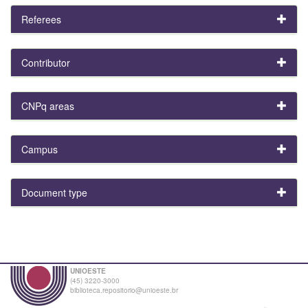
Referees
Contributor
CNPq areas
Campus
Document type
UNIOESTE
(45) 3220-3000
biblioteca.repositorio@unioeste.br