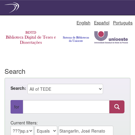
Skip
English
Español
Português
navigation
Search
Search:
for
Current filters: