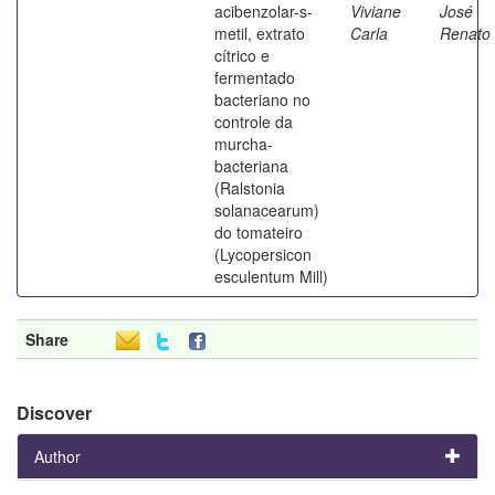
acibenzolar-s-
Viviane
José
metil, extrato
Carla
Renato
cítrico e
fermentado
bacteriano no
controle da
murcha-
bacteriana
(Ralstonia
solanacearum)
do tomateiro
(Lycopersicon
esculentum Mill)
Share
Discover
Author