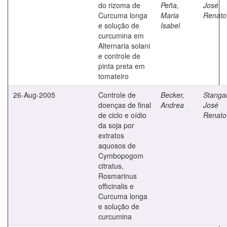
do rizoma de
Peña,
José
Curcuma longa
Maria
Renato
e solução de
Isabel
curcumina em
Alternaria solani
e controle de
pinta preta em
tomateiro
26-Aug-2005
Controle de
Becker,
Stangar
doenças de final
Andrea
José
de ciclo e oídio
Renato
da soja por
extratos
aquosos de
Cymbopogom
citratus,
Rosmarinus
officinalis e
Curcuma longa
e solução de
curcumina