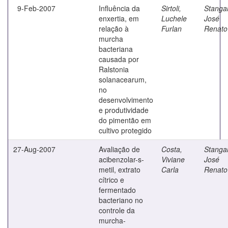
9-Feb-2007
Influência da
Sirtoli,
Stangar
enxertia, em
Luchele
José
relação à
Furlan
Renato
murcha
bacteriana
causada por
Ralstonia
solanacearum,
no
desenvolvimento
e produtividade
do pimentão em
cultivo protegido
27-Aug-2007
Avaliação de
Costa,
Stangar
acibenzolar-s-
Viviane
José
metil, extrato
Carla
Renato
cítrico e
fermentado
bacteriano no
controle da
murcha-