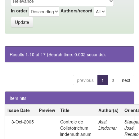
In order
Authors/record
Results 1-10 of 17 (Search time: 0.002 seconds).
previous
1
2
next
Item hits:
Issue Date
Preview
Title
Author(s)
Orient
3-Oct-2005
Controle de
Assi,
Stangar
Colletotrichum
Lindomar
José
lindemuthianum
Renato