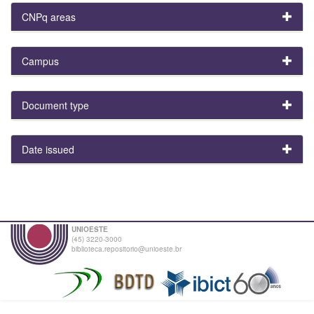
CNPq areas
Campus
Document type
Date issued
UNIOESTE
(45) 3220-3000
biblioteca.repositorio@unioeste.br