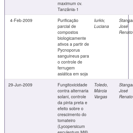
maximum cv.
Tanzânia-1
4-Feb-2009
Purificação
Iurkiv,
Stangar
parcial de
Luciana
José
compostos
Renato
biologicamente
ativos a partir de
Pycnoporus
sanguineus para
o controle de
ferrugem
asiática em soja
29-Jun-2009
Fungitoxicidade
Toledo,
Stangar
contra alternaria
Márcia
José
solani, controle
Vargas
Renato
da pinta preta e
efeito sobre o
crescimento do
tomateiro
(Lycopersicum
esculentum Mill)