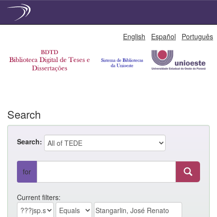
Skip
English
Español
Português
navigation
Search
Search:
for
Current filters: