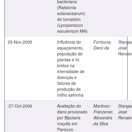
bacteriana
(Ralstonia
solanacearum)
do tomateiro
(Lycopersicon
esculentum Mill)
25-Nov-2005
Influência do
Fontoura,
Stangar
espaçamento,
Darci da
José
população de
Renato
plantas e hí­
bridos na
intensidade de
doenças e
fatores de
produção de
milho safrinha
27-Oct-2006
Avaliação do
Martinez-
Stangar
dano provocado
Franzener,
José
por Bipolaris
Alexandra
Renato
maydis em
da Silva
Panicum