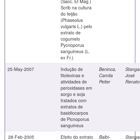
(Sacc. Et Mag.)
Scrib na cultura
do feijão
(Phaseolus
vulgaris L.) pelo
extrato de
cogumelo
Pycnoporus
sanguineus (L.
ex Fr.)
25-May-2007
Indução de
Beninca,
Stangar
fitolexinas e
Camila
José
atividades de
Peiter
Renato
peroxidases em
sorgo e soja
tratados com
extratos de
basidiocarpos
de Picnoporus
sanguineus
28-Feb-2005
Efeito do extrato
Balbi-
Stangar