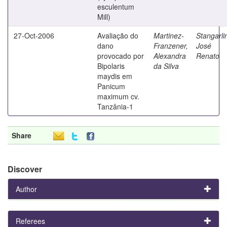
esculentum
Mill)
27-Oct-2006
Avaliação do
Martinez-
Stangarli
dano
Franzener,
José
provocado por
Alexandra
Renato
Bipolaris
da Silva
maydis em
Panicum
maximum cv.
Tanzânia-1
Share
Discover
Author
Referees