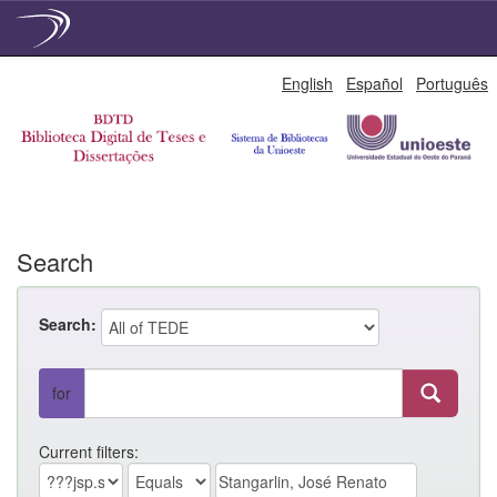
Skip
English
Español
Português
navigation
Search
Search:
for
Current filters: