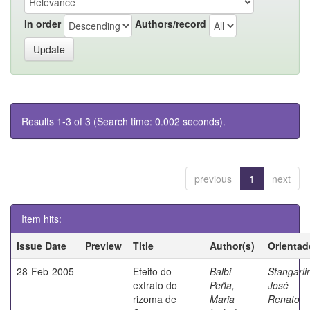
In order
Authors/record
Results 1-3 of 3 (Search time: 0.002 seconds).
previous
1
next
Item hits:
Issue Date
Preview
Title
Author(s)
Orientad
28-Feb-2005
Efeito do
Balbi-
Stangarli
extrato do
Peña,
José
rizoma de
Maria
Renato