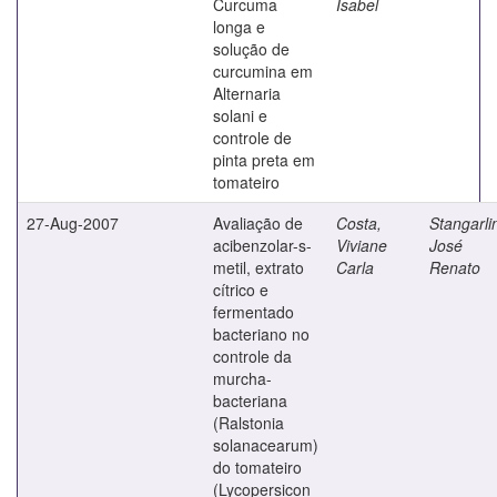
Curcuma
Isabel
longa e
solução de
curcumina em
Alternaria
solani e
controle de
pinta preta em
tomateiro
27-Aug-2007
Avaliação de
Costa,
Stangarli
acibenzolar-s-
Viviane
José
metil, extrato
Carla
Renato
cítrico e
fermentado
bacteriano no
controle da
murcha-
bacteriana
(Ralstonia
solanacearum)
do tomateiro
(Lycopersicon