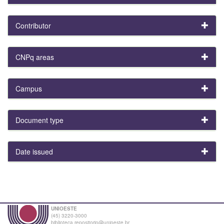
Contributor
CNPq areas
Campus
Document type
Date issued
UNIOESTE
(45) 3220-3000
biblioteca.repositorio@unioeste.br