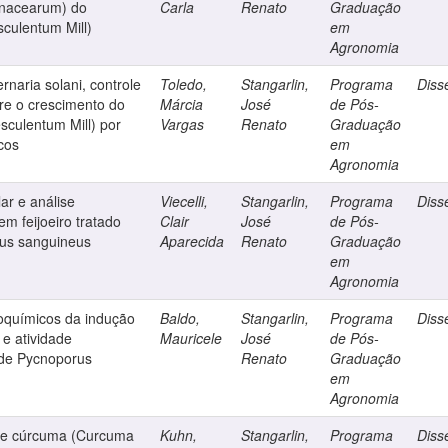
lanacearum) do
Carla
Renato
Graduação
sculentum Mill)
em
Agronomia
rnaria solani, controle
Toledo,
Stangarlin,
Programa
Diss
bre o crescimento do
Márcia
José
de Pós-
sculentum Mill) por
Vargas
Renato
Graduação
cos
em
Agronomia
ar e análise
Viecelli,
Stangarlin,
Programa
Diss
em feijoeiro tratado
Clair
José
de Pós-
rus sanguineus
Aparecida
Renato
Graduação
em
Agronomia
ioquímicos da indução
Baldo,
Stangarlin,
Programa
Diss
 e atividade
Mauricele
José
de Pós-
 de Pycnoporus
Renato
Graduação
em
Agronomia
 de cúrcuma (Curcuma
Kuhn,
Stangarlin,
Programa
Diss