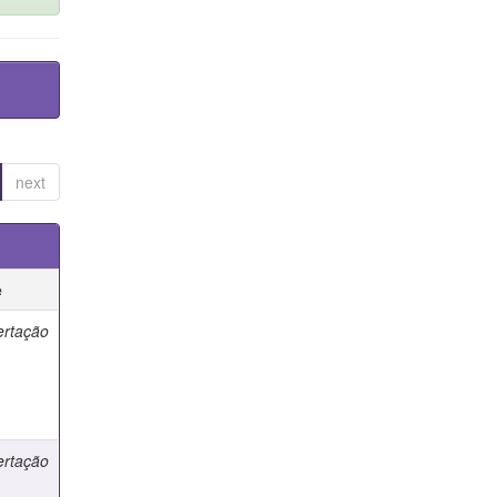
next
e
ertação
ertação