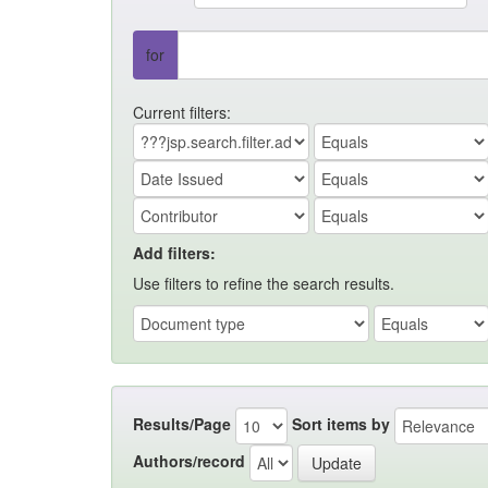
for
Current filters:
Add filters:
Use filters to refine the search results.
Results/Page
Sort items by
Authors/record