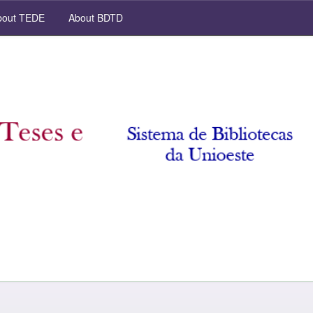
out TEDE
About BDTD