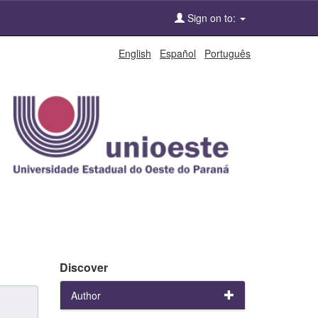
Sign on to:
English
Español
Português
Discover
Author