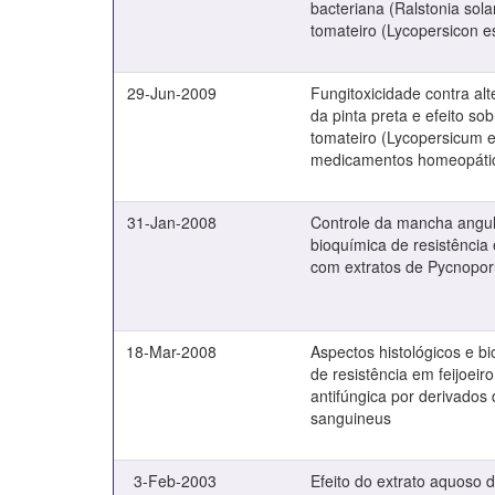
bacteriana (Ralstonia so
tomateiro (Lycopersicon e
29-Jun-2009
Fungitoxicidade contra alte
da pinta preta e efeito so
tomateiro (Lycopersicum e
medicamentos homeopáti
31-Jan-2008
Controle da mancha angul
bioquímica de resistência 
com extratos de Pycnopo
18-Mar-2008
Aspectos histológicos e b
de resistência em feijoeiro
antifúngica por derivados
sanguineus
3-Feb-2003
Efeito do extrato aquoso