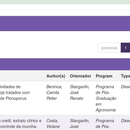
previous
1
Author(s)
Orientador
Program
Typ
tividades de
Beninca,
Stangarlin,
Programa
Diss
oja tratados com
Camila
José
de Pós-
 de Picnoporus
Peiter
Renato
Graduação
em
Agronomia
metil, extrato cítrico e
Costa,
Stangarlin,
Programa
Diss
 controle da murcha-
Viviane
José
de Pós-