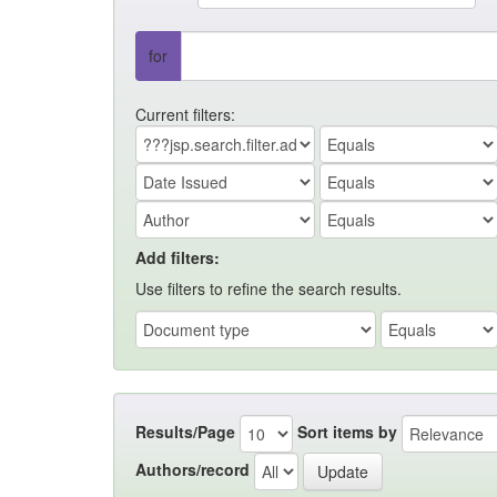
for
Current filters:
Add filters:
Use filters to refine the search results.
Results/Page
Sort items by
Authors/record