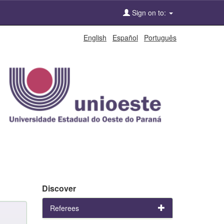
Sign on to:
English
Español
Português
Discover
Referees