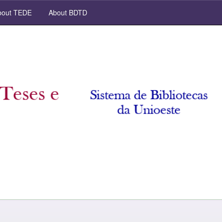
out TEDE
About BDTD