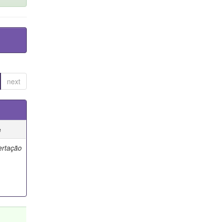
next
e
ertação