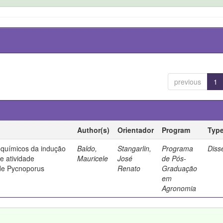
previous
1
Author(s)
Orientador
Program
Typ
ioquímicos da indução
Baldo,
Stangarlin,
Programa
Diss
 e atividade
Mauricele
José
de Pós-
 de Pycnoporus
Renato
Graduação
em
Agronomia