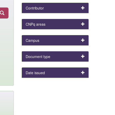
Contributor
CNPq areas
Campus
Document type
Date issued