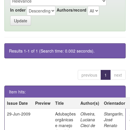
In order
Authors/record
Results 1-1 of 1 (Search time: 0.002 seconds).
previous
1
next
Item hits:
Issue Date
Preview
Title
Author(s)
Orientador
29-Jun-2009
Adubações
Oliveira,
Stangarlin,
orgânicas
Luciana
José
e manejo
Cleci de
Renato