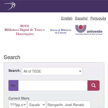
Skip
English
Español
Português
navigation
Search
Search:
for
Current filters: