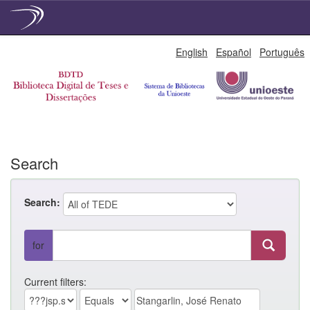
Skip
English
Español
Português
navigation
Search
Search:
for
Current filters: