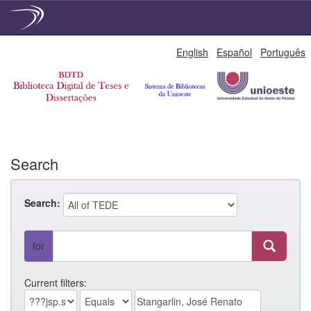
Skip
English
Español
Português
navigation
Search
Search:
for
Current filters: