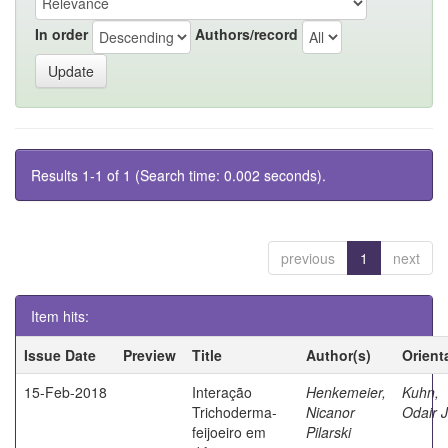
In order
Authors/record
Results 1-1 of 1 (Search time: 0.002 seconds).
previous
1
next
Item hits:
Issue Date
Preview
Title
Author(s)
Orient
15-Feb-2018
Interação
Henkemeier,
Kuhn,
Trichoderma-
Nicanor
Odair 
feijoeiro em
Pilarski