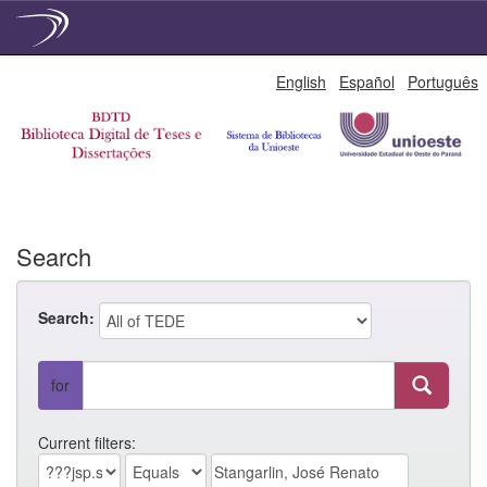
Skip
English
Español
Português
navigation
Search
Search:
for
Current filters: