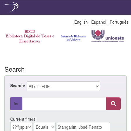
Skip
English
Español
Português
navigation
Search
Search:
for
Current filters: