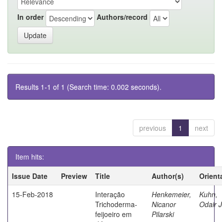
In order
Authors/record
Results 1-1 of 1 (Search time: 0.002 seconds).
previous
1
next
Item hits:
Issue Date
Preview
Title
Author(s)
Orient
15-Feb-2018
Interação
Henkemeier,
Kuhn,
Trichoderma-
Nicanor
Odair 
feijoeiro em
Pilarski