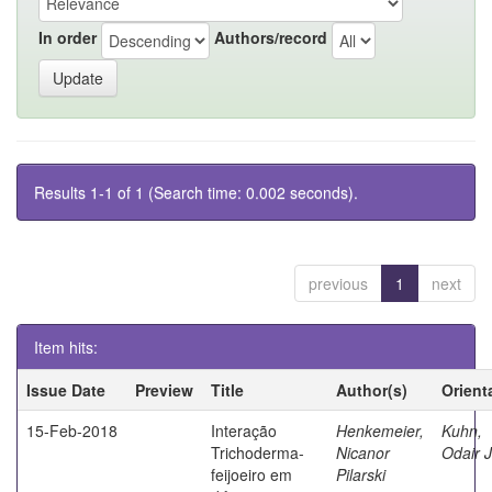
In order
Authors/record
Results 1-1 of 1 (Search time: 0.002 seconds).
previous
1
next
Item hits:
Issue Date
Preview
Title
Author(s)
Orient
15-Feb-2018
Interação
Henkemeier,
Kuhn,
Trichoderma-
Nicanor
Odair 
feijoeiro em
Pilarski