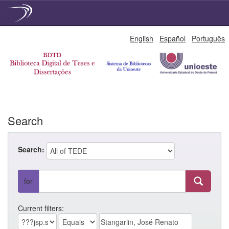
Skip
English
Español
Português
navigation
Search
Search:
for
Current filters: