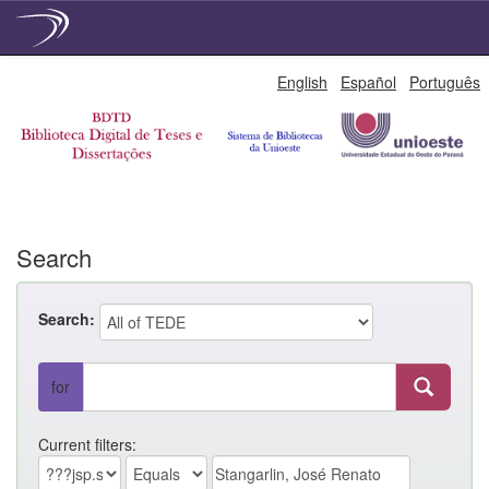
Skip
English
Español
Português
navigation
Search
Search:
for
Current filters: