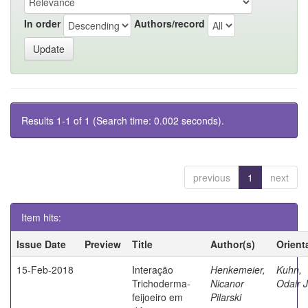
In order
Authors/record
Results 1-1 of 1 (Search time: 0.002 seconds).
previous
1
next
Item hits:
Issue Date
Preview
Title
Author(s)
Orient
15-Feb-2018
Interação
Henkemeier,
Kuhn,
Trichoderma-
Nicanor
Odair 
feijoeiro em
Pilarski