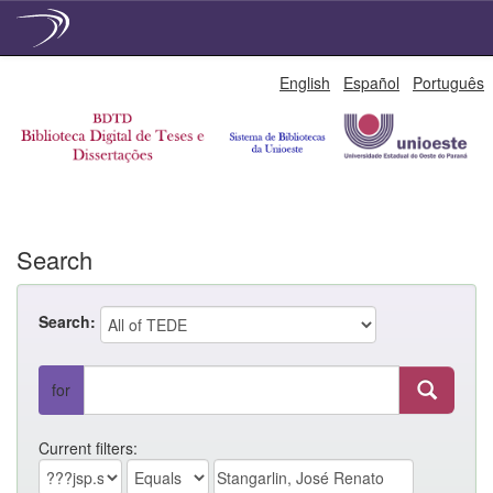
Skip
English
Español
Português
navigation
Search
Search:
for
Current filters: