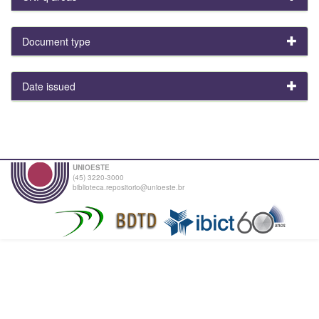
Document type
Date issued
UNIOESTE
(45) 3220-3000
biblioteca.repositorio@unioeste.br