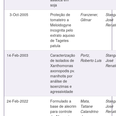
soja
3-Oct-2005
Proteção de
Franzener,
Stanga
tomateiro a
Gilmar
José
Meloidogyne
Renat
incognita pelo
extrato aquoso
de Tagetes
patula
14-Feb-2003
Caracterização
Portz,
Stanga
de isolados de
Roberto Luis
José
Xanthomonas
Renat
axonopodis pv.
manihotis por
análise de
isoenzimas e
agressividade
24-Feb-2022
Formulado a
Mata,
Stanga
base de alecrim
Tatiane
José
para controle
Calandrino
Renat