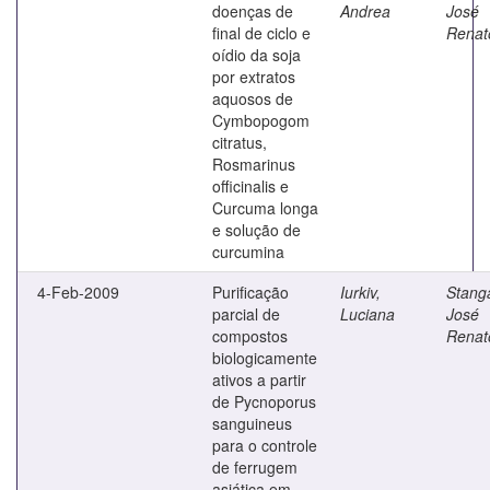
doenças de
Andrea
José
final de ciclo e
Renat
oídio da soja
por extratos
aquosos de
Cymbopogom
citratus,
Rosmarinus
officinalis e
Curcuma longa
e solução de
curcumina
4-Feb-2009
Purificação
Iurkiv,
Stanga
parcial de
Luciana
José
compostos
Renat
biologicamente
ativos a partir
de Pycnoporus
sanguineus
para o controle
de ferrugem
asiática em