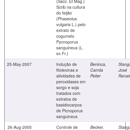
(Sacc. Et Mag.)
Scrib na cultura
do feijão
(Phaseolus
vulgaris L.) pelo
extrato de
cogumelo
Pycnoporus
sanguineus (L.
ex Fr.)
25-May-2007
Indução de
Beninca,
Stanga
fitolexinas e
Camila
José
atividades de
Peiter
Renat
peroxidases em
sorgo e soja
tratados com
extratos de
basidiocarpos
de Picnoporus
sanguineus
26-Aug-2005
Controle de
Becker,
Stanga