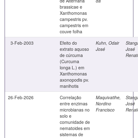
de Alternaria
da
brassicae e
Xanthomonas
campestris pv.
campestris em
couve folha
3-Feb-2003
Efeito do
Kuhn, Odair
Stanga
extrato aquoso
José
José
de cúrcuma
Renat
(Curcuma
longa L.) em
Xanthomonas
axonopodis pv.
manihotis
26-Feb-2026
Correlação
Maquivatihe,
Stanga
entre enzimas
Nordino
José
microbianas no
Francisco
Renat
solo e
comunidade de
nematoides em
sistemas de