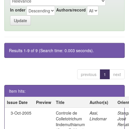
In order
Authors/record
Results 1-9 of 9 (Search time: 0.003 seconds).
previous
1
next
Item hits:
Issue Date
Preview
Title
Author(s)
Orien
3-Oct-2005
Controle de
Assi,
Stanga
Colletotrichum
Lindomar
José
lindemuthianum
Renat