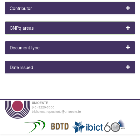
Contributor
CNPq areas
Document type
Date issued
UNIOESTE
(45) 3220-3000
biblioteca.repositorio@unioeste.br