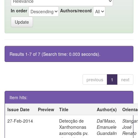
In order
Authors/record
Results 1-7 of 7 (Search time: 0.003 seconds).
previous
1
next
Item hits:
Issue Date
Preview
Title
Author(s)
Orient
27-Feb-2014
Detecção de
Dal'Maso,
Stangarl
Xanthomonas
Emanuele
José
axonopodis pv.
Guandalin
Renato