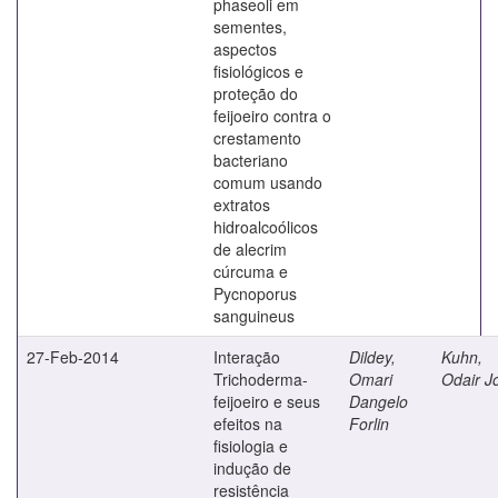
phaseoli em
sementes,
aspectos
fisiológicos e
proteção do
feijoeiro contra o
crestamento
bacteriano
comum usando
extratos
hidroalcoólicos
de alecrim
cúrcuma e
Pycnoporus
sanguineus
27-Feb-2014
Interação
Dildey,
Kuhn,
Trichoderma-
Omari
Odair J
feijoeiro e seus
Dangelo
efeitos na
Forlin
fisiologia e
indução de
resistência