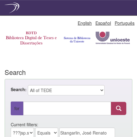
Skip
English
Español
Português
navigation
Search
Search:
for
Current filters: