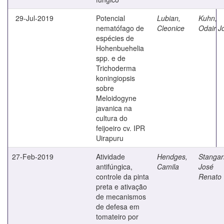
29-Jul-2019
Potencial
Lubian,
Kuhn,
nematófago de
Cleonice
Odair J
espécies de
Hohenbuehelia
spp. e de
Trichoderma
koningiopsis
sobre
Meloidogyne
javanica na
cultura do
feijoeiro cv. IPR
Uirapuru
27-Feb-2019
Atividade
Hendges,
Stangarl
antifúngica,
Camila
José
controle da pinta
Renato
preta e ativação
de mecanismos
de defesa em
tomateiro por