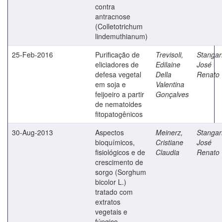
contra
antracnose
(Colletotrichum
lindemuthianum)
25-Feb-2016
Purificação de
Trevisoli,
Stangarl
eliciadores de
Edilaine
José
defesa vegetal
Della
Renato
em soja e
Valentina
feijoeiro a partir
Gonçalves
de nematoides
fitopatogênicos
30-Aug-2013
Aspectos
Meinerz,
Stangarl
bioquímicos,
Cristiane
José
fisiológicos e de
Claudia
Renato
crescimento de
sorgo (Sorghum
bicolor L.)
tratado com
extratos
vegetais e
fúngico