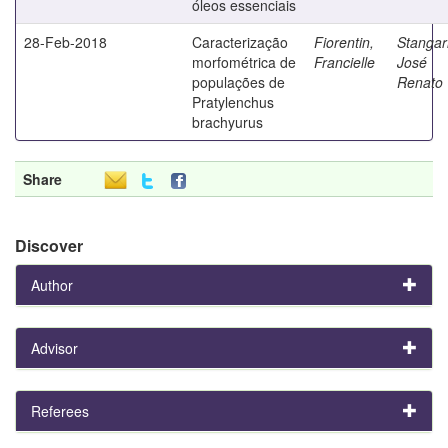
óleos essenciais
28-Feb-2018
Caracterização
Fiorentin,
Stangarl
morfométrica de
Francielle
José
populações de
Renato
Pratylenchus
brachyurus
Share
Discover
Author
Advisor
Referees