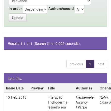
In order
Authors/record
Results 1-1 of 1 (Search time: 0.002 seconds).
previous
1
next
Item hits:
Issue Date
Preview
Title
Author(s)
Orient
15-Feb-2018
Interação
Henkemeier,
Kuhn,
Trichoderma-
Nicanor
Odair 
feijoeiro em
Pilarski