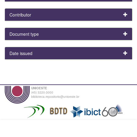
Contributor
Document type
Date issued
UNIOESTE
(45) 3220-3000
biblioteca.repositorio@unioeste.br