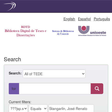
Skip
English
Español
Português
navigation
Search
Search:
for
Current filters: