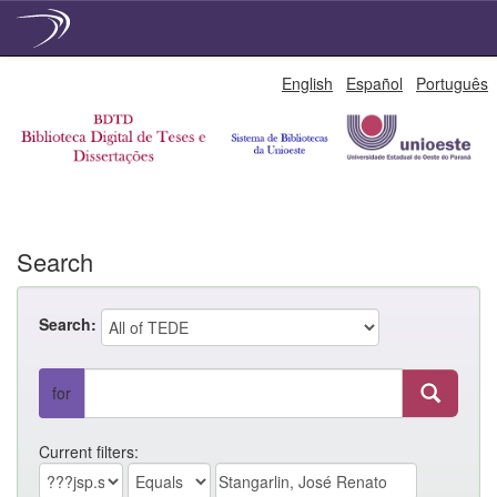
Skip
English
Español
Português
navigation
Search
Search:
for
Current filters: