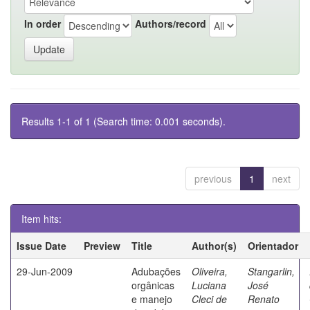
In order
Authors/record
Results 1-1 of 1 (Search time: 0.001 seconds).
previous
1
next
Item hits:
Issue Date
Preview
Title
Author(s)
Orientador
29-Jun-2009
Adubações
Oliveira,
Stangarlin,
orgânicas
Luciana
José
e manejo
Cleci de
Renato