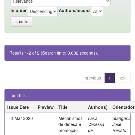
In order
Authors/record
Results 1-2 of 2 (Search time: 0.002 seconds).
previous
1
next
Item hits:
Issue Date
Preview
Title
Author(s)
Orientador
3-Mar-2020
Mecanismos
Faria,
Stangarlin,
de defesa e
Vanessa
José
promoção
de
Renato