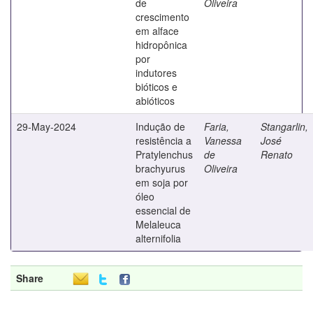
de
Oliveira
crescimento
em alface
hidropônica
por
indutores
bióticos e
abióticos
29-May-2024
Indução de
Faria,
Stangarlin,
resistência a
Vanessa
José
Pratylenchus
de
Renato
brachyurus
Oliveira
em soja por
óleo
essencial de
Melaleuca
alternifolia
Share