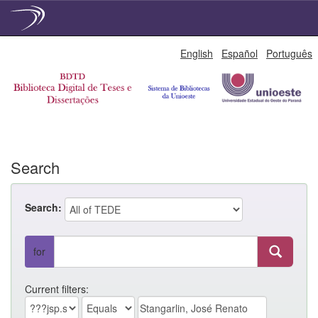
Skip
English
Español
Português
navigation
Search
Search:
for
Current filters: