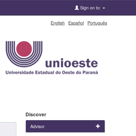
Sign on to:
English
Español
Português
Discover
Advisor