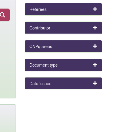
Referees
Contributor
CNPq areas
Document type
Date issued