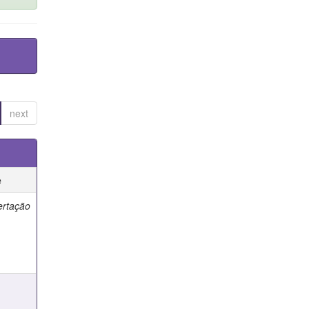
next
e
ertação
e