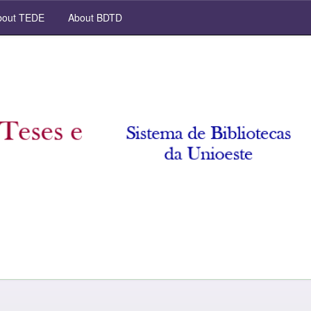
out TEDE
About BDTD