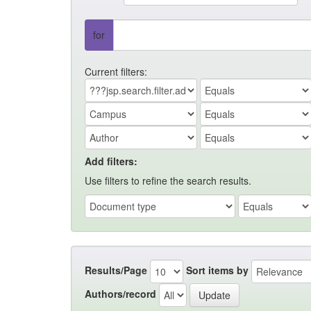
for
Current filters:
Add filters:
Use filters to refine the search results.
Results/Page
Sort items by
Authors/record