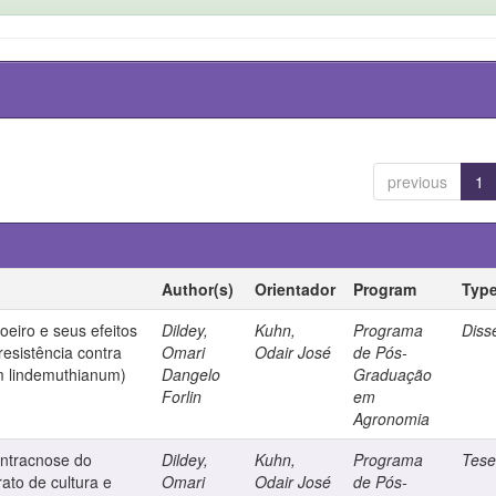
previous
1
Author(s)
Orientador
Program
Typ
oeiro e seus efeitos
Dildey,
Kuhn,
Programa
Diss
resistência contra
Omari
Odair José
de Pós-
um lindemuthianum)
Dangelo
Graduação
Forlin
em
Agronomia
antracnose do
Dildey,
Kuhn,
Programa
Tes
trato de cultura e
Omari
Odair José
de Pós-