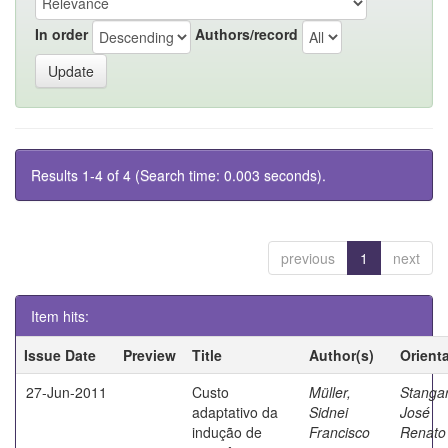
In order
Authors/record
Results 1-4 of 4 (Search time: 0.003 seconds).
previous
1
next
Item hits:
Issue Date
Preview
Title
Author(s)
Orient
27-Jun-2011
Custo
Müller,
Stangar
adaptativo da
Sidnei
José
indução de
Francisco
Renato