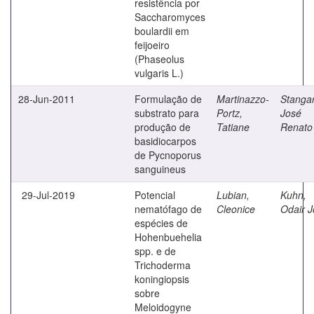
resistência por
Saccharomyces
boulardii em
feijoeiro
(Phaseolus
vulgaris L.)
28-Jun-2011
Formulação de
Martinazzo-
Stangar
substrato para
Portz,
José
produção de
Tatiane
Renato
basidiocarpos
de Pycnoporus
sanguineus
29-Jul-2019
Potencial
Lubian,
Kuhn,
nematófago de
Cleonice
Odair 
espécies de
Hohenbuehelia
spp. e de
Trichoderma
koningiopsis
sobre
Meloidogyne