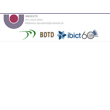
UNIOESTE
(45) 3220-3000
biblioteca.repositorio@unioeste.br