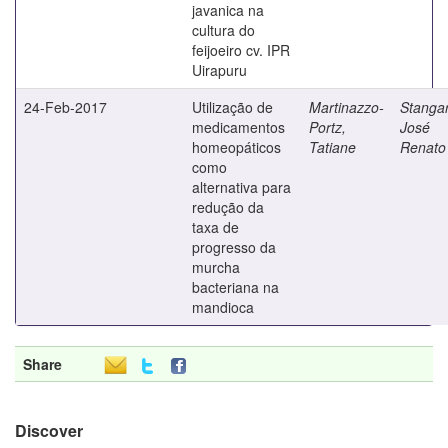
javanica na
cultura do
feijoeiro cv. IPR
Uirapuru
24-Feb-2017
Utilização de
Martinazzo-
Stangar
medicamentos
Portz,
José
homeopáticos
Tatiane
Renato
como
alternativa para
redução da
taxa de
progresso da
murcha
bacteriana na
mandioca
Share
Discover