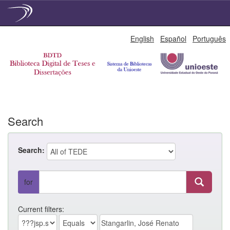
Skip
English
Español
Português
navigation
Search
Search:
for
Current filters: