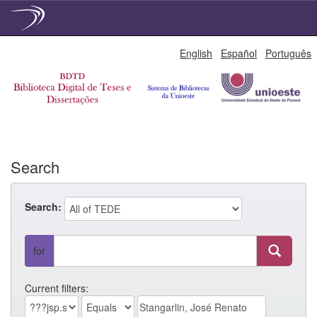
Skip
English
Español
Português
navigation
Search
Search:
for
Current filters: