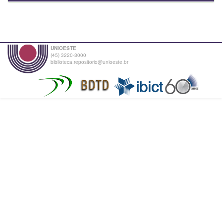
UNIOESTE
(45) 3220-3000
biblioteca.repositorio@unioeste.br