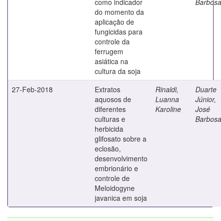
como indicador
Barbos
do momento da
aplicação de
fungicidas para
controle da
ferrugem
asiática na
cultura da soja
27-Feb-2018
Extratos
Rinaldi,
Duarte
aquosos de
Luanna
Júnior,
diferentes
Karoline
José
culturas e
Barbos
herbicida
glifosato sobre a
eclosão,
desenvolvimento
embrionário e
controle de
Meloidogyne
javanica em soja