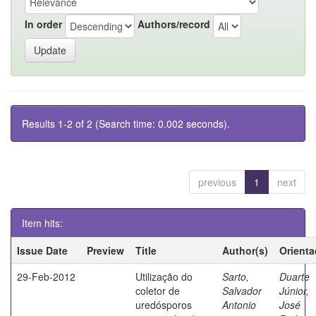
In order
Authors/record
Results 1-2 of 2 (Search time: 0.002 seconds).
previous
1
next
Item hits:
Issue Date
Preview
Title
Author(s)
Orienta
29-Feb-2012
Utilização do
Sarto,
Duarte
coletor de
Salvador
Júnior,
uredósporos
Antonio
José