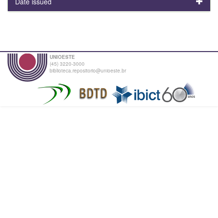
Date issued
UNIOESTE
(45) 3220-3000
biblioteca.repositorio@unioeste.br