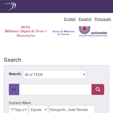
Skip
English
Español
Português
navigation
Search
Search:
for
Current filters: