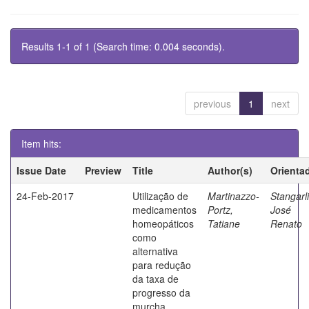
Results 1-1 of 1 (Search time: 0.004 seconds).
previous
1
next
Item hits:
Issue Date
Preview
Title
Author(s)
Orienta
24-Feb-2017
Utilização de
Martinazzo-
Stangarli
medicamentos
Portz,
José
homeopáticos
Tatiane
Renato
como
alternativa
para redução
da taxa de
progresso da
murcha