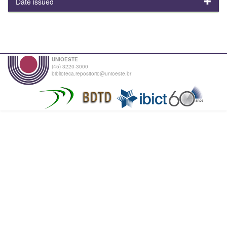
Date issued
UNIOESTE
(45) 3220-3000
biblioteca.repositorio@unioeste.br