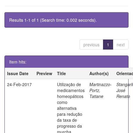
Results 1-1 of 1 (Search time: 0.002 seconds).
previous
1
next
Item hits:
Issue Date
Preview
Title
Author(s)
Orienta
24-Feb-2017
Utilização de
Martinazzo-
Stangarli
medicamentos
Portz,
José
homeopáticos
Tatiane
Renato
como
alternativa
para redução
da taxa de
progresso da
murcha