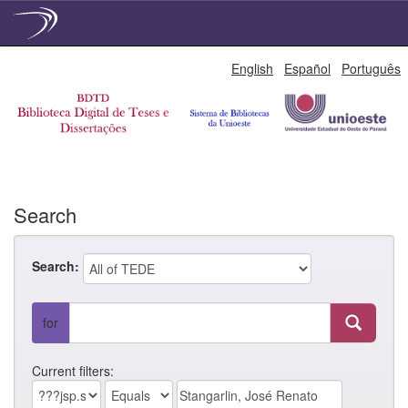
Skip
English
Español
Português
navigation
Search
Search:
for
Current filters: