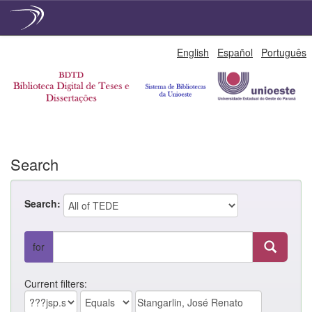
Skip
English
Español
Português
navigation
Search
Search:
for
Current filters: