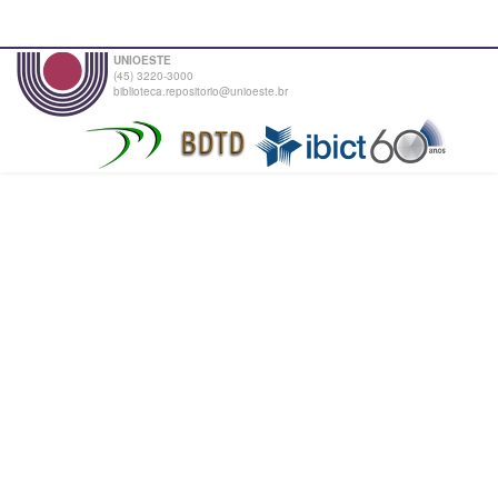
UNIOESTE
(45) 3220-3000
biblioteca.repositorio@unioeste.br