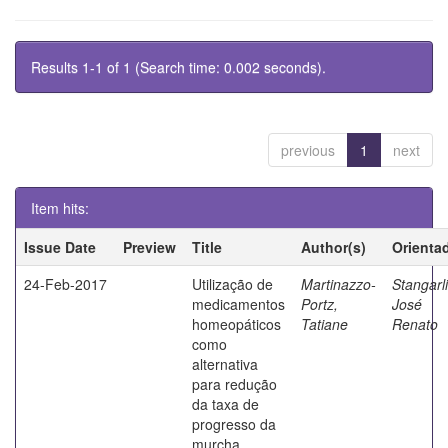
Results 1-1 of 1 (Search time: 0.002 seconds).
previous
1
next
Item hits:
Issue Date
Preview
Title
Author(s)
Orienta
24-Feb-2017
Utilização de
Martinazzo-
Stangarli
medicamentos
Portz,
José
homeopáticos
Tatiane
Renato
como
alternativa
para redução
da taxa de
progresso da
murcha