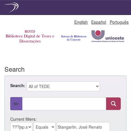
Skip
English
Español
Português
navigation
Search
Search:
for
Current filters: