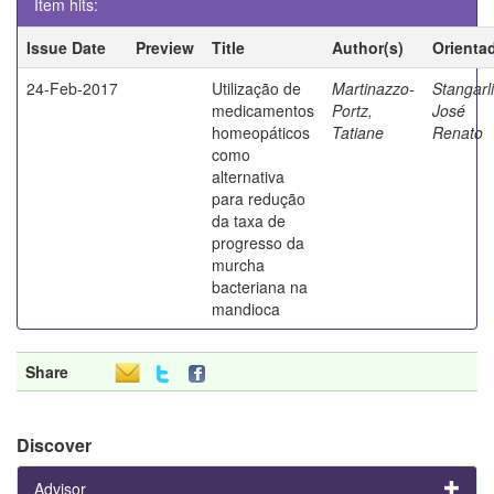
Item hits:
Issue Date
Preview
Title
Author(s)
Orienta
24-Feb-2017
Utilização de
Martinazzo-
Stangarli
medicamentos
Portz,
José
homeopáticos
Tatiane
Renato
como
alternativa
para redução
da taxa de
progresso da
murcha
bacteriana na
mandioca
Share
Discover
Advisor