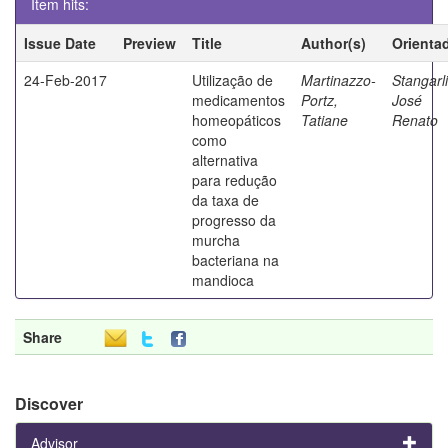
Item hits:
Issue Date
Preview
Title
Author(s)
Orienta
24-Feb-2017
Utilização de
Martinazzo-
Stangarli
medicamentos
Portz,
José
homeopáticos
Tatiane
Renato
como
alternativa
para redução
da taxa de
progresso da
murcha
bacteriana na
mandioca
Share
Discover
Advisor