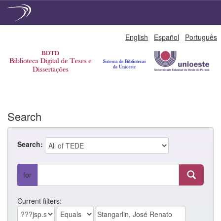
Skip
English
Español
Português
navigation
Search
Search:
for
Current filters: