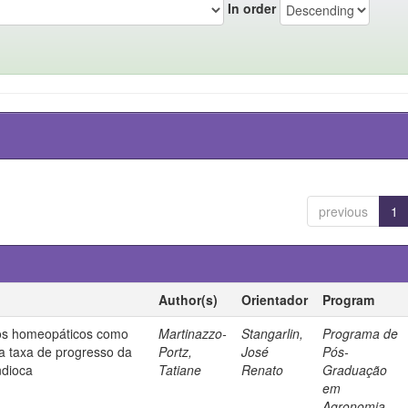
In order
previous
1
Author(s)
Orientador
Program
tos homeopáticos como
Martinazzo-
Stangarlin,
Programa de
da taxa de progresso da
Portz,
José
Pós-
ndioca
Tatiane
Renato
Graduação
em
Agronomia