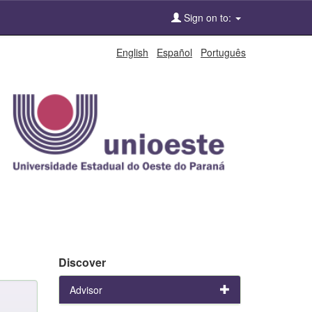
Sign on to:
English
Español
Português
Discover
Advisor