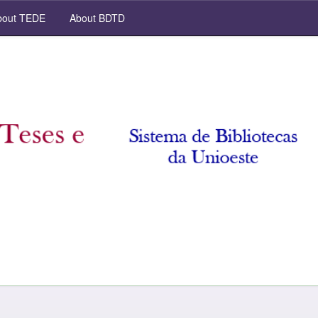
out TEDE
About BDTD