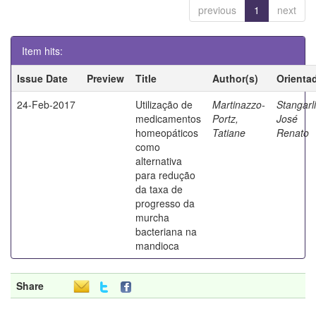
previous
1
next
Item hits:
Issue Date
Preview
Title
Author(s)
Orienta
24-Feb-2017
Utilização de
Martinazzo-
Stangarli
medicamentos
Portz,
José
homeopáticos
Tatiane
Renato
como
alternativa
para redução
da taxa de
progresso da
murcha
bacteriana na
mandioca
Share