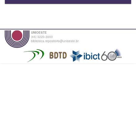
UNIOESTE
(45) 3220-3000
biblioteca.repositorio@unioeste.br