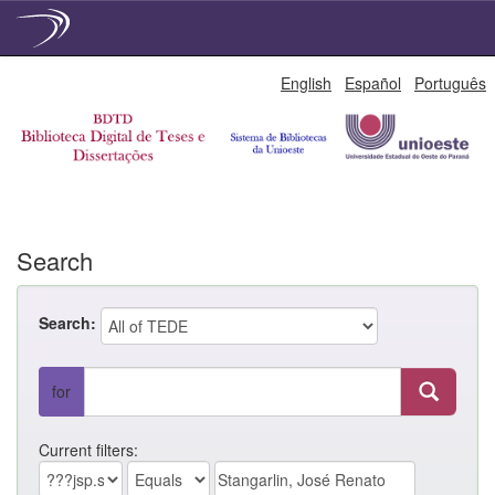
Skip
English
Español
Português
navigation
Search
Search:
for
Current filters: