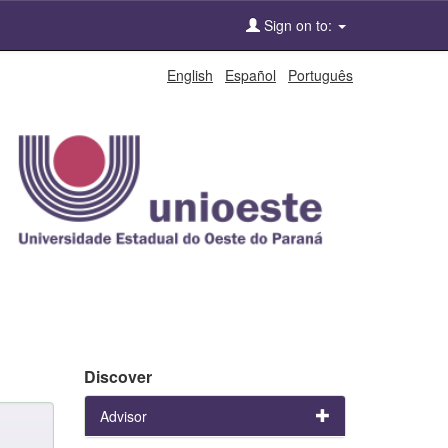
Sign on to:
English
Español
Português
Discover
Advisor