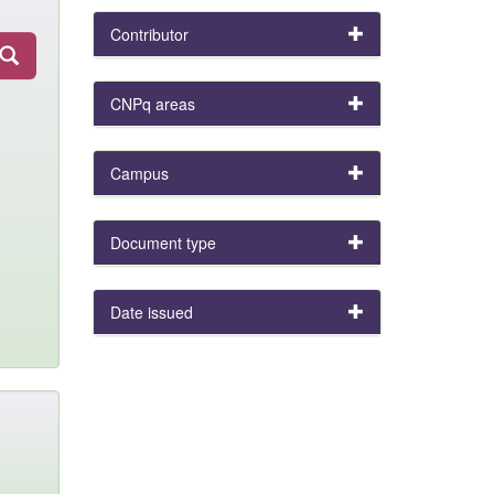
Contributor
CNPq areas
Campus
Document type
Date issued