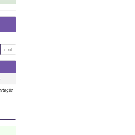
next
e
ertação