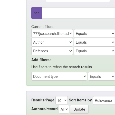
for
Current filters:
Add filters:
Use filters to refine the search results.
Results/Page
Sort items by
Authors/record