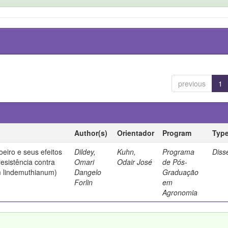
previous
1
Author(s)
Orientador
Program
Typ
oeiro e seus efeitos
Dildey,
Kuhn,
Programa
Diss
resistência contra
Omari
Odair José
de Pós-
m lindemuthianum)
Dangelo
Graduação
Forlin
em
Agronomia