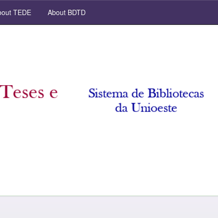
out TEDE
About BDTD