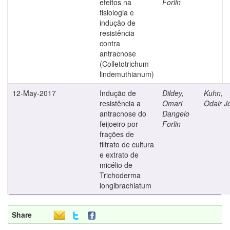
efeitos na
Forlin
fisiologia e
indução de
resistência
contra
antracnose
(Colletotrichum
lindemuthianum)
12-May-2017
Indução de
Dildey,
Kuhn,
resistência a
Omari
Odair J
antracnose do
Dangelo
feijoeiro por
Forlin
frações de
filtrato de cultura
e extrato de
micélio de
Trichoderma
longibrachiatum
Share