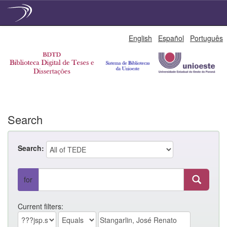
Skip
English
Español
Português
navigation
Search
Search:
for
Current filters: