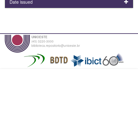
Date issued
UNIOESTE
(45) 3220-3000
biblioteca.repositorio@unioeste.br