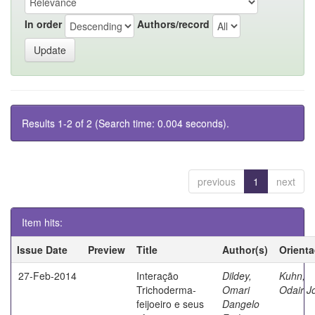
In order
Authors/record
Results 1-2 of 2 (Search time: 0.004 seconds).
previous
1
next
Item hits:
Issue Date
Preview
Title
Author(s)
Orient
27-Feb-2014
Interação
Dildey,
Kuhn,
Trichoderma-
Omari
Odair J
feijoeiro e seus
Dangelo