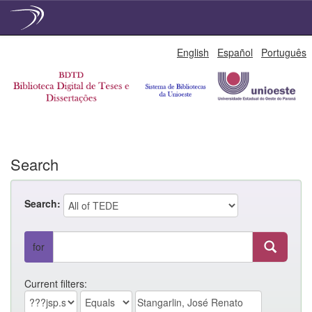
Skip
English
Español
Português
navigation
Search
Search:
for
Current filters: