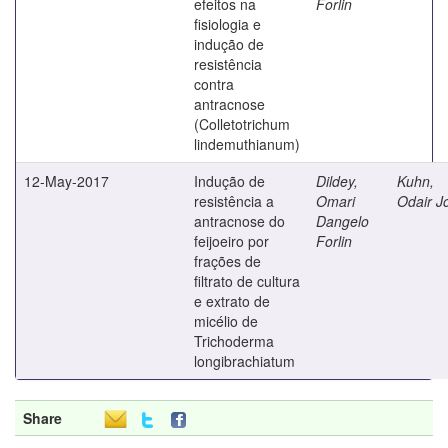
efeitos na
Forlin
fisiologia e
indução de
resistência
contra
antracnose
(Colletotrichum
lindemuthianum)
12-May-2017
Indução de
Dildey,
Kuhn,
resistência a
Omari
Odair J
antracnose do
Dangelo
feijoeiro por
Forlin
frações de
filtrato de cultura
e extrato de
micélio de
Trichoderma
longibrachiatum
Share