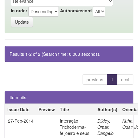
In order
Authors/record
Results 1-2 of 2 (Search time: 0.003 seconds).
previous
1
next
Item hits:
Issue Date
Preview
Title
Author(s)
Orient
27-Feb-2014
Interação
Dildey,
Kuhn,
Trichoderma-
Omari
Odair J
feijoeiro e seus
Dangelo