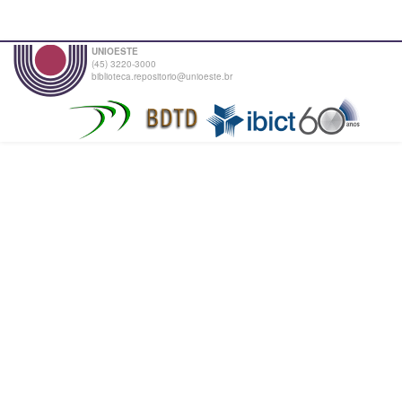
UNIOESTE
(45) 3220-3000
biblioteca.repositorio@unioeste.br