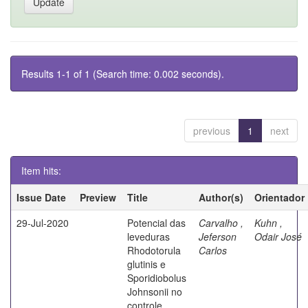
Results 1-1 of 1 (Search time: 0.002 seconds).
previous
1
next
Item hits:
Issue Date
Preview
Title
Author(s)
Orientador
29-Jul-2020
Potencial das
Carvalho ,
Kuhn ,
leveduras
Jeferson
Odair José
Rhodotorula
Carlos
glutinis e
Sporidiobolus
Johnsonii no
controle