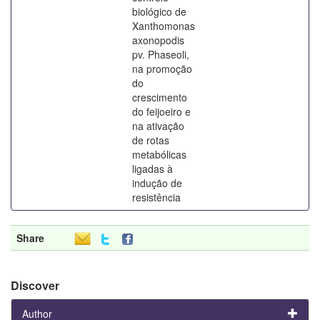
biológico de
Xanthomonas
axonopodis
pv. Phaseoli,
na promoção
do
crescimento
do feijoeiro e
na ativação
de rotas
metabólicas
ligadas à
indução de
resistência
Share
Discover
Author