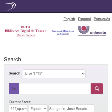
Skip
English
Español
Português
navigation
Search
Search:
for
Current filters: